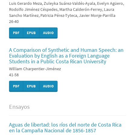
Luis Gerardo Meza, Zuleyka Suárez-Valdés-Ayala, Evelyn Agüero,
Rodolfo Jiménez Céspedes, Martha Calderón-Ferrey, Laura
Sancho Martínez, Patricia Pérez-Tyteca, Javier Monje-Parrilla
26-40
PDF
EPUB
AUDIO
A Comparison of Synthetic and Human Speech: an
Evaluation by English as a Foreign Language
Students in a Public Costa Rican University
William Charpentier-Jiménez
41-58
PDF
EPUB
AUDIO
Ensayos
Aguas de libertad: los ríos del norte de Costa Rica
en la Campaña Nacional de 1856-1857