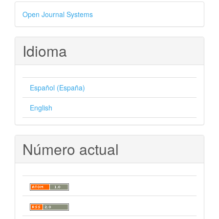
Desarrollado
Open Journal Systems
por
Idioma
Español (España)
English
Número actual