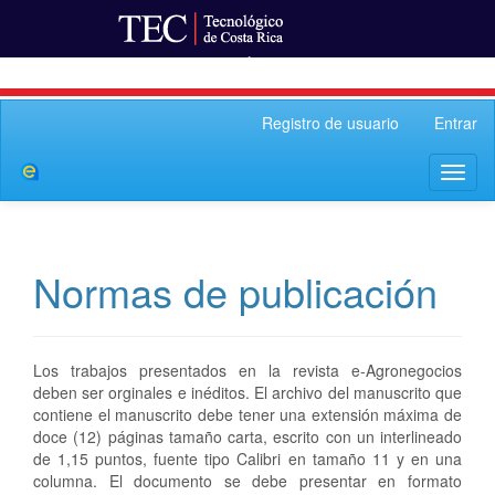
Ir al Portal de Revistas
Navegación
Registro de usuario
Entrar
principal
Contenido
Toggl
principal
naviga
Barra
lateral
Normas de publicación
Los trabajos presentados en la revista e-Agronegocios
deben ser orginales e inéditos. El archivo del manuscrito que
contiene el manuscrito debe tener una extensión máxima de
doce (12) páginas tamaño carta, escrito con un interlineado
de 1,15 puntos, fuente tipo Calibri en tamaño 11 y en una
columna. El documento se debe presentar en formato