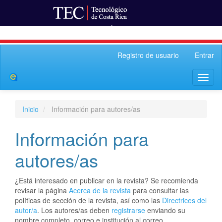
Ir al Portal de Revistas
Navegación
Registro de usuario
Entrar
principal
Contenido
Toggl
principal
naviga
Barra
lateral
Inicio
Información para autores/as
Información para
autores/as
¿Está interesado en publicar en la revista? Se recomienda
revisar la página
Acerca de la revista
para consultar las
políticas de sección de la revista, así como las
Directrices del
autor/a
. Los autores/as deben
registrarse
enviando su
nombre completo, correo e institución al correo