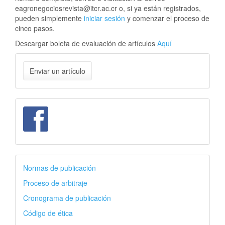
eagronegociosrevista@itcr.ac.cr o, si ya están registrados,
pueden simplemente
iniciar sesión
y comenzar el proceso de
cinco pasos.
Descargar boleta de evaluación de artículos
Aquí
Enviar
Enviar un artículo
un
artículo
facebook
autores
Normas de publicación
Proceso de arbitraje
Cronograma de publicación
Código de ética