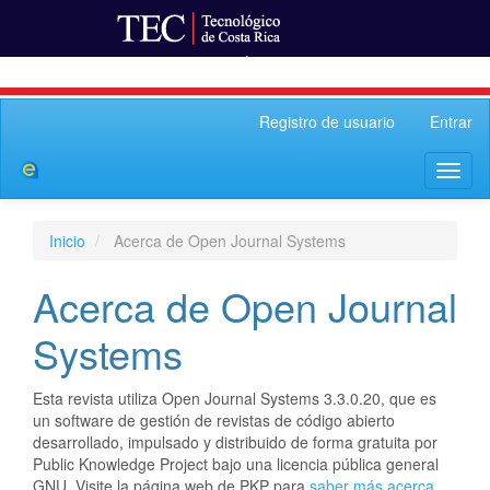
Ir al Portal de Revistas
Navegación
Registro de usuario
Entrar
principal
Contenido
Toggl
principal
naviga
Barra
lateral
Inicio
Acerca de Open Journal Systems
Acerca de Open Journal
Systems
Esta revista utiliza Open Journal Systems 3.3.0.20, que es
un software de gestión de revistas de código abierto
desarrollado, impulsado y distribuido de forma gratuita por
Public Knowledge Project bajo una licencia pública general
GNU. Visite la página web de PKP para
saber más acerca