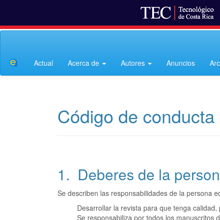
Navegación
principal
Contenido
Actual
Acerca de
Autores
Anuncios
Arc
principal
Barra
lateral
Código de conducta y
1. Deberes de la person
Se describen las responsabilidades de la persona ed
Desarrollar la revista para que tenga calidad, p
Se responsabiliza por todos los manuscritos de