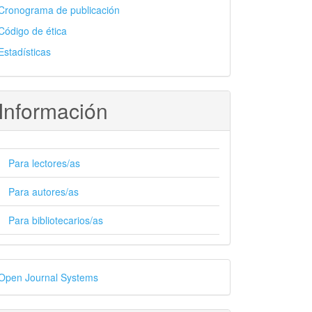
Cronograma de publicación
Código de ética
Estadísticas
Información
Para lectores/as
Para autores/as
Para bibliotecarios/as
esarrollado
Open Journal Systems
or