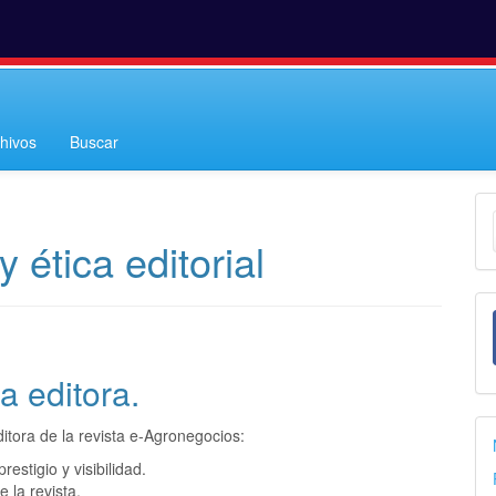
hivos
Buscar
E
u
 ética editorial
a
a editora.
itora de la revista e-Agronegocios:
restigio y visibilidad.
 la revista.