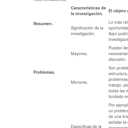
Características de
El objeto
la investigación.
Lo más rel
Resumen.
Significación de la
oportunida
investigación.
Aquí podrí
investigaci
Pueden lle
Mayores.
necesariam
discusión, 
Son proble
Problemas.
estructura,
problemas
Menores.
trabajo, p
todas las 
fundado en
Por ejempl
un problem
de una lín
señalar la
Específicas de la
recomenda