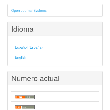
Desarrollado
Open Journal Systems
por
Idioma
Español (España)
English
Número actual