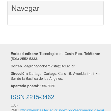
Navegar
Entidad editora:
Tecnológico de Costa Rica.
Teléfono:
(506) 2552-5333.
Correo:
eagronegociosrevista@itcr.ac.cr
Dirección:
Cartago, Cartago. Calle 15, Avenida 14. 1 km
Sur de la Basílica de los Ángeles.
Apartado postal:
159-7050
ISSN 2215-3462
OAI-
PMH:
https://revistas.tec.ac.cr/index.php/eagronegocios/oai