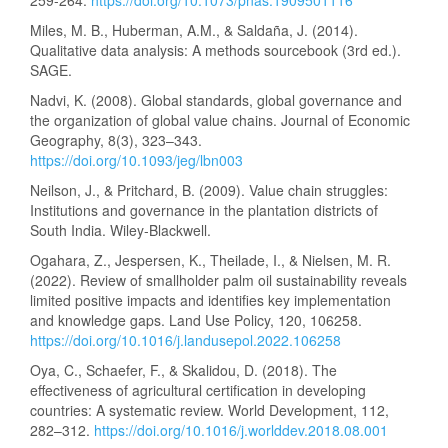
Miles, M. B., Huberman, A.M., & Saldaña, J. (2014).
Qualitative data analysis: A methods sourcebook (3rd ed.).
SAGE.
Nadvi, K. (2008). Global standards, global governance and
the organization of global value chains. Journal of Economic
Geography, 8(3), 323–343.
https://doi.org/10.1093/jeg/lbn003
Neilson, J., & Pritchard, B. (2009). Value chain struggles:
Institutions and governance in the plantation districts of
South India. Wiley-Blackwell.
Ogahara, Z., Jespersen, K., Theilade, I., & Nielsen, M. R.
(2022). Review of smallholder palm oil sustainability reveals
limited positive impacts and identifies key implementation
and knowledge gaps. Land Use Policy, 120, 106258.
https://doi.org/10.1016/j.landusepol.2022.106258
Oya, C., Schaefer, F., & Skalidou, D. (2018). The
effectiveness of agricultural certification in developing
countries: A systematic review. World Development, 112,
282–312.
https://doi.org/10.1016/j.worlddev.2018.08.001