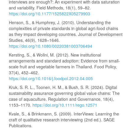
interviews are enough?: An experiment with data saturation
and variability. Field Methods, 18(1), 59–82.
https://doi.org/10.1177/1525822X05279903
Henson, S., & Humphrey, J. (2010). Understanding the
complexities of private standards in global agri-food chains
as they impact developing countries. Journal of Development
Studies, 46(9), 1628–1646.
https://doi.org/10.1080/00220381003706494
Kersting, S., & Wollni, M. (2012). New institutional
arrangements and standard adoption: Evidence from small-
scale fruit and vegetable farmers in Thailand. Food Policy,
37(4), 452–462.
https://doi.org/10.1016/j.foodpol.2012.04.005
Kruk, S. R. L., Toonen, H. M., & Bush, S. R. (2024). Digital
sustainability assurance governing global value chains: The
case of aquaculture. Regulation and Governance, 18(4),
1153–1170.
https://doi.org/10.1111/rego.12571
Kvale, S., & Brinkmann, S. (2009). InterViews: Learning the
craft of qualitative research interviewing (2nd ed.). SAGE
Publications.