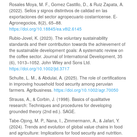
Rosales Moya, M. F., Gomez Castillo, D., & Ruiz Zapata, A.
(2022). Sellos y signos distintivos de calidad en las
exportaciones del sector agropecuario costarricense. E-
Agronegocios, 8(2), 65–88.
https://doi.org/10.18845/ea.v8i2.6145
Rubio-Jovel, K. (2023). The voluntary sustainability
standards and their contribution towards the achievement of
the sustainable development goals: A systematic review on
the coffee sector. Journal of International Development, 35
(6), 1013–1052. John Wiley and Sons Ltd.
https://doi.org/10.1002/jid.3717
Schulte, L. M., & Abdulai, A. (2025). The role of certifications
in improving household food security among peruvian
farmers. Agribusiness.
https://doi.org/10.1002/agr.70050
Strauss, A., & Corbin, J. (1998). Basics of qualitative
research: Techniques and procedures for developing
grounded theory (2nd ed.). SAGE.
Tabe-Ojong, M. P., Nana, I., Zimmermann, A., & Jafari, Y.
(2024). Trends and evolution of global value chains in food
and agriculture: Implications for food security and nutrition.