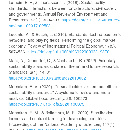
Lambin, E. F., & Thorlakson, T. (2018). Sustainability
standards: Interactions between private actors, civil society,
and governments. Annual Review of Environment and
Resources, 43(1), 369–393.
https://doi.org/10.1146/annurev-
environ-102017-025931
Loconto, A., & Busch, L. (2010). Standards, techno-economic
networks, and playing fields: Performing the global market
economy. Review of International Political Economy, 17(3),
507–536.
https://doi.org/10.1080/09692290903319870
Marx, A., Depoorter, C., & Vanhaecht, R. (2022). Voluntary
sustainability standards: state of the art and future research.
Standards, 2(1), 14–31.
https://doi.org/10.3390/standards2010002
Meemken, E. M. (2020). Do smallholder farmers benefit from
sustainability standards? A systematic review and meta-
analysis. Global Food Security, 26, 100373.
https://doi.org/10.1016/j.gfs.2020.100373
Meemken, E.-M., & Bellemare, M. F. (2020). Smallholder
farmers and contract farming in developing countries.
Proceedings of the National Academy of Sciences, 117(1),
259-264.
https://doi.org/10.1073/pnas.1909501116