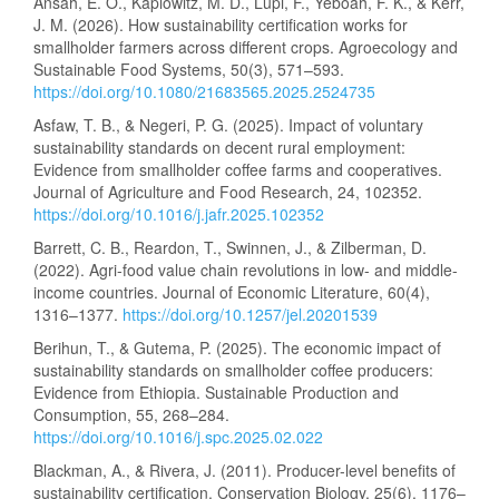
Ansah, E. O., Kaplowitz, M. D., Lupi, F., Yeboah, F. K., & Kerr,
J. M. (2026). How sustainability certification works for
smallholder farmers across different crops. Agroecology and
Sustainable Food Systems, 50(3), 571–593.
https://doi.org/10.1080/21683565.2025.2524735
Asfaw, T. B., & Negeri, P. G. (2025). Impact of voluntary
sustainability standards on decent rural employment:
Evidence from smallholder coffee farms and cooperatives.
Journal of Agriculture and Food Research, 24, 102352.
https://doi.org/10.1016/j.jafr.2025.102352
Barrett, C. B., Reardon, T., Swinnen, J., & Zilberman, D.
(2022). Agri-food value chain revolutions in low- and middle-
income countries. Journal of Economic Literature, 60(4),
1316–1377.
https://doi.org/10.1257/jel.20201539
Berihun, T., & Gutema, P. (2025). The economic impact of
sustainability standards on smallholder coffee producers:
Evidence from Ethiopia. Sustainable Production and
Consumption, 55, 268–284.
https://doi.org/10.1016/j.spc.2025.02.022
Blackman, A., & Rivera, J. (2011). Producer-level benefits of
sustainability certification. Conservation Biology, 25(6), 1176–