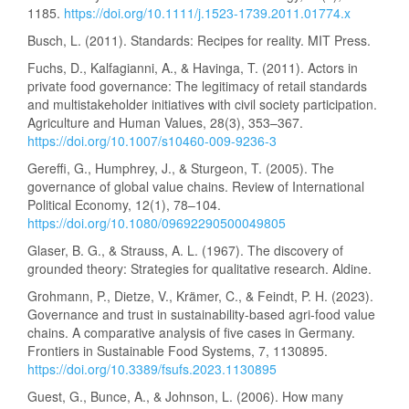
1185.
https://doi.org/10.1111/j.1523-1739.2011.01774.x
Busch, L. (2011). Standards: Recipes for reality. MIT Press.
Fuchs, D., Kalfagianni, A., & Havinga, T. (2011). Actors in
private food governance: The legitimacy of retail standards
and multistakeholder initiatives with civil society participation.
Agriculture and Human Values, 28(3), 353–367.
https://doi.org/10.1007/s10460-009-9236-3
Gereffi, G., Humphrey, J., & Sturgeon, T. (2005). The
governance of global value chains. Review of International
Political Economy, 12(1), 78–104.
https://doi.org/10.1080/09692290500049805
Glaser, B. G., & Strauss, A. L. (1967). The discovery of
grounded theory: Strategies for qualitative research. Aldine.
Grohmann, P., Dietze, V., Krämer, C., & Feindt, P. H. (2023).
Governance and trust in sustainability-based agri-food value
chains. A comparative analysis of five cases in Germany.
Frontiers in Sustainable Food Systems, 7, 1130895.
https://doi.org/10.3389/fsufs.2023.1130895
Guest, G., Bunce, A., & Johnson, L. (2006). How many