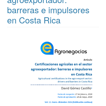
barreras e impulsores
en Costa Rica
Barra
lateral
del
artículo