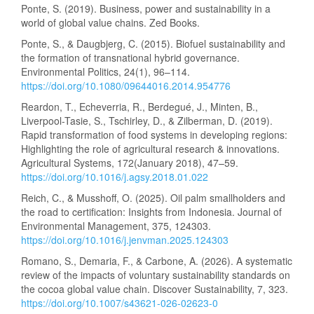
Ponte, S. (2019). Business, power and sustainability in a
world of global value chains. Zed Books.
Ponte, S., & Daugbjerg, C. (2015). Biofuel sustainability and
the formation of transnational hybrid governance.
Environmental Politics, 24(1), 96–114.
https://doi.org/10.1080/09644016.2014.954776
Reardon, T., Echeverria, R., Berdegué, J., Minten, B.,
Liverpool-Tasie, S., Tschirley, D., & Zilberman, D. (2019).
Rapid transformation of food systems in developing regions:
Highlighting the role of agricultural research & innovations.
Agricultural Systems, 172(January 2018), 47–59.
https://doi.org/10.1016/j.agsy.2018.01.022
Reich, C., & Musshoff, O. (2025). Oil palm smallholders and
the road to certification: Insights from Indonesia. Journal of
Environmental Management, 375, 124303.
https://doi.org/10.1016/j.jenvman.2025.124303
Romano, S., Demaria, F., & Carbone, A. (2026). A systematic
review of the impacts of voluntary sustainability standards on
the cocoa global value chain. Discover Sustainability, 7, 323.
https://doi.org/10.1007/s43621-026-02623-0