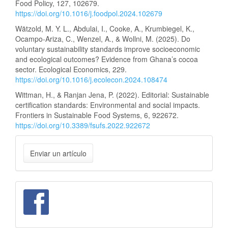
Food Policy, 127, 102679.
https://doi.org/10.1016/j.foodpol.2024.102679
Wätzold, M. Y. L., Abdulai, I., Cooke, A., Krumbiegel, K.,
Ocampo-Ariza, C., Wenzel, A., & Wollni, M. (2025). Do
voluntary sustainability standards improve socioeconomic
and ecological outcomes? Evidence from Ghana’s cocoa
sector. Ecological Economics, 229.
https://doi.org/10.1016/j.ecolecon.2024.108474
Wittman, H., & Ranjan Jena, P. (2022). Editorial: Sustainable
certification standards: Environmental and social impacts.
Frontiers in Sustainable Food Systems, 6, 922672.
https://doi.org/10.3389/fsufs.2022.922672
Enviar
Enviar un artículo
un
artículo
facebook