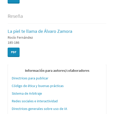
Reseña
La piel te llama de Álvaro Zamora
Rocío Fernández
185-186
PDF
Informaci
Información para autores/colaboradores
´´on
Directrices para publicar
para
Código de ética y buenas prácticas
autores
Sistema de Arbitraje
Redes sociales e interactividad
Directrices generales sobre uso de IA