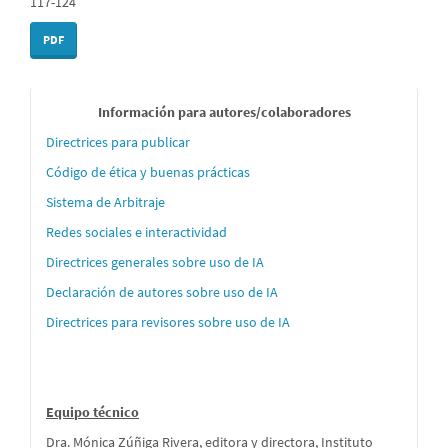
117-124
PDF
Informaci
Información para autores/colaboradores
´´on
Directrices para publicar
para
Código de ética y buenas prácticas
autores
Sistema de Arbitraje
Redes sociales e interactividad
Directrices generales sobre uso de IA
Declaración de autores sobre uso de IA
Directrices para revisores sobre uso de IA
Equipo técnico
Dra. Mónica Zúñiga Rivera, editora y directora, Instituto