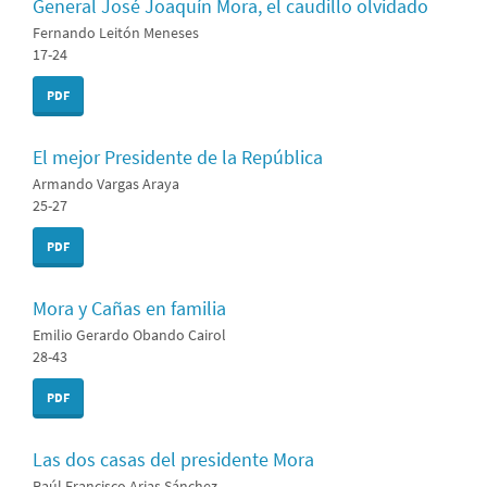
General José Joaquín Mora, el caudillo olvidado
Fernando Leitón Meneses
17-24
PDF
El mejor Presidente de la República
Armando Vargas Araya
25-27
PDF
Mora y Cañas en familia
Emilio Gerardo Obando Cairol
28-43
PDF
Las dos casas del presidente Mora
Raúl Francisco Arias Sánchez