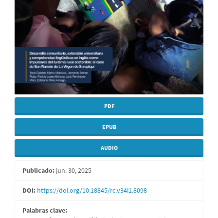
PDF
EPUB
AUDIO
Publicado:
jun. 30, 2025
DOI:
https://doi.org/10.18845/rc.v34i1.8098
Palabras clave: