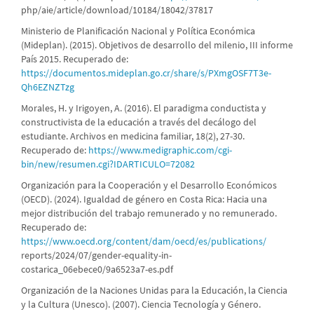
php/aie/article/download/10184/18042/37817
Ministerio de Planificación Nacional y Política Económica
(Mideplan). (2015). Objetivos de desarrollo del milenio, III informe
País 2015. Recuperado de:
https://documentos.mideplan.go.cr/share/s/PXmgOSF7T3e-
Qh6EZNZTzg
Morales, H. y Irigoyen, A. (2016). El paradigma conductista y
constructivista de la educación a través del decálogo del
estudiante. Archivos en medicina familiar, 18(2), 27-30.
Recuperado de:
https://www.medigraphic.com/cgi-
bin/new/resumen.cgi?IDARTICULO=72082
Organización para la Cooperación y el Desarrollo Económicos
(OECD). (2024). Igualdad de género en Costa Rica: Hacia una
mejor distribución del trabajo remunerado y no remunerado.
Recuperado de:
https://www.oecd.org/content/dam/oecd/es/publications/
reports/2024/07/gender-equality-in-
costarica_06ebece0/9a6523a7-es.pdf
Organización de la Naciones Unidas para la Educación, la Ciencia
y la Cultura (Unesco). (2007). Ciencia Tecnología y Género.