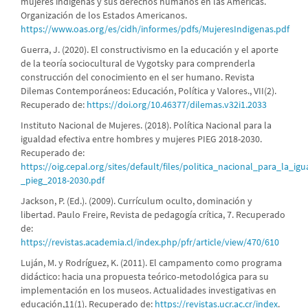
mujeres indígenas y sus derechos humanos en las Américas.
Organización de los Estados Americanos.
https://www.oas.org/es/cidh/informes/pdfs/MujeresIndigenas.pdf
Guerra, J. (2020). El constructivismo en la educación y el aporte
de la teoría sociocultural de Vygotsky para comprenderla
construcción del conocimiento en el ser humano. Revista
Dilemas Contemporáneos: Educación, Política y Valores., VII(2).
Recuperado de:
https://doi.org/10.46377/dilemas.v32i1.2033
Instituto Nacional de Mujeres. (2018). Política Nacional para la
igualdad efectiva entre hombres y mujeres PIEG 2018-2030.
Recuperado de:
https://oig.cepal.org/sites/default/files/politica_nacional_para_la_
_pieg_2018-2030.pdf
Jackson, P. (Ed.). (2009). Currículum oculto, dominación y
libertad. Paulo Freire, Revista de pedagogía crítica, 7. Recuperado
de:
https://revistas.academia.cl/index.php/pfr/article/view/470/610
Luján, M. y Rodríguez, K. (2011). El campamento como programa
didáctico: hacia una propuesta teórico-metodológica para su
implementación en los museos. Actualidades investigativas en
educación,11(1). Recuperado de:
https://revistas.ucr.ac.cr/index
.