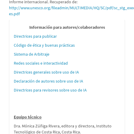
Informe internacional. Recuperado de:
http://www.unesco.org/fileadmin/MULTIMEDIA/HQ/SC/pdf/sc_stg_ex
es.pdf
Informaci
Información para autores/colaboradores
´´on
Directrices para publicar
para
Código de ética y buenas prácticas
autores
Sistema de Arbitraje
Redes sociales e interactividad
Directrices generales sobre uso de IA
Declaración de autores sobre uso de IA
Directrices para revisores sobre uso de IA
Equipo técnico
Dra. Mónica Zúñiga Rivera, editora y directora, Instituto
Tecnológico de Costa Rica, Costa Rica.