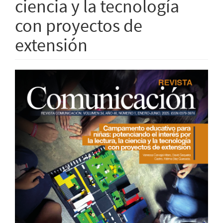
ciencia y la tecnología
con proyectos de
extensión
Barra
lateral
del
artículo