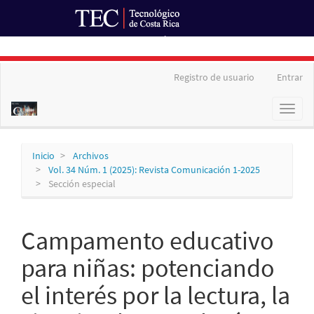
Ir al Portal de Revistas
Navegación
Registro de usuario
Entrar
principal
Contenido
Toggl
principal
naviga
Barra
lateral
Inicio
Archivos
Vol. 34 Núm. 1 (2025): Revista Comunicación 1-2025
Sección especial
Campamento educativo
para niñas: potenciando
el interés por la lectura, la