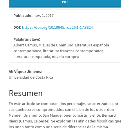
PDF
Publicado:
nov. 1, 2017
DOI:
https://doi.org/10.18845/rc.v26i1-17.3324
Palabras clave:
Albert Camus, Miguel de Unamuno, Literatura española
contemporánea, literatura francesa contemporánea,
literatura comparada, novela europea
Contenido
Alí Víquez Jiménez
Universidad de Costa Rica
principal
del
Resumen
artículo
En este artículo se comparan dos personajes caracterizados por
sus quehaceres comprometidos con el bien de los otros: don
Manuel (Unamuno, San Manuel bueno, mártir) y el Dr. Bernard
Rieux (Camus, La peste). Se exploran las afinidades filosóficas que
los unen tanto como una serie de diferencias de la misma