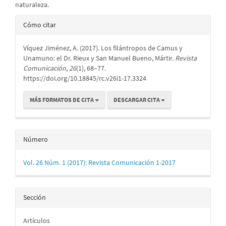
naturaleza.
Detalles
Cómo citar
del
Víquez Jiménez, A. (2017). Los filántropos de Camus y
artículo
Unamuno: el Dr. Rieux y San Manuel Bueno, Mártir.
Revista
Comunicación
,
26
(1), 68–77.
https://doi.org/10.18845/rc.v26i1-17.3324
MÁS FORMATOS DE CITA
DESCARGAR CITA
Número
Vol. 26 Núm. 1 (2017): Revista Comunicación 1-2017
Sección
Artículos