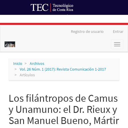
Ir al Portal de Revistas
Navegación
Registro de usuario
Entrar
principal
Contenido
Toggl
principal
naviga
Barra
lateral
Inicio
Archivos
Vol. 26 Núm. 1 (2017): Revista Comunicación 1-2017
Artículos
Los filántropos de Camus
y Unamuno: el Dr. Rieux y
San Manuel Bueno, Mártir