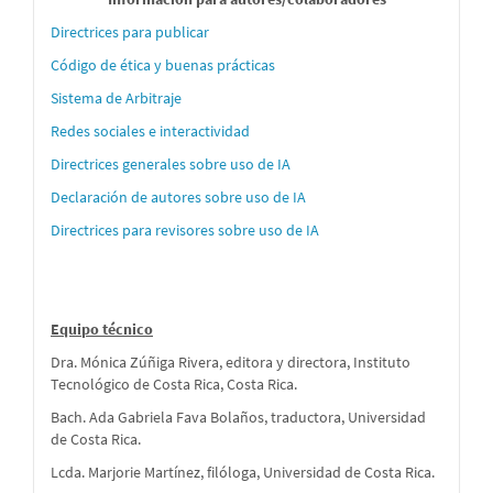
Informaci
´´on
Directrices para publicar
para
Código de ética y buenas prácticas
autores
Sistema de Arbitraje
Redes sociales e interactividad
Directrices generales sobre uso de IA
Declaración de autores sobre uso de IA
Directrices para revisores sobre uso de IA
Equipo técnico
Dra. Mónica Zúñiga Rivera, editora y directora, Instituto
Tecnológico de Costa Rica, Costa Rica.
Bach. Ada Gabriela Fava Bolaños, traductora, Universidad
de Costa Rica.
Lcda. Marjorie Martínez, filóloga, Universidad de Costa Rica.