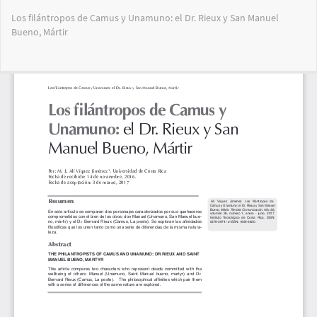
Volver
Los filántropos de Camus y Unamuno: el Dr. Rieux y San Manuel
a
Bueno, Mártir
los
detalles
del
Des
De
artículo
PD