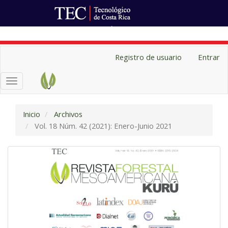
Ir al Portal de Revistas
Navegación
Registro de usuario
Entrar
principal
Contenido
Toggle
principal
navigation
Barra
lateral
Inicio
Archivos
Vol. 18 Núm. 42 (2021): Enero-Junio 2021