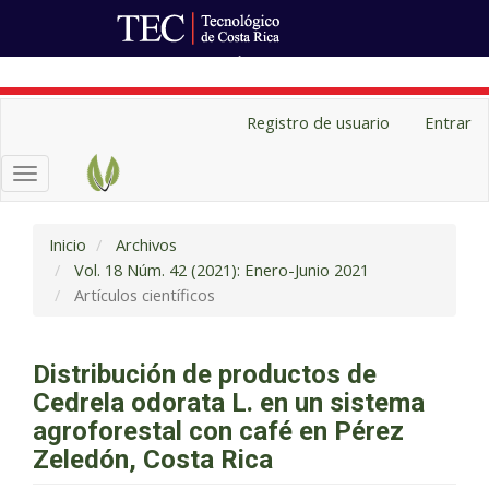
Ir al Portal de Revistas
Navegación
Registro de usuario
Entrar
principal
Contenido
Toggle
principal
navigation
Barra
lateral
Inicio
Archivos
Vol. 18 Núm. 42 (2021): Enero-Junio 2021
Artículos científicos
Distribución de productos de
Cedrela odorata L. en un sistema
agroforestal con café en Pérez
Zeledón, Costa Rica