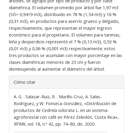
árboles, se agrupó por tipo de producto y por clase
diamétrica. El volumen promedio por árbol fue 1,97 m3
(SD= 0,9419 m3), distribuido en 78 % (1,54 m3) y 16 %
(0,31 m3), en productos para aserrío grueso y delgado,
respectivamente, que representan el mayor ingreso
económico para el propietario. El volumen para tarimas,
leña y desperdicio representó el 7 % (0,13 m3), 0,53 %
(0,01 m3) y 0,06 % (0,001 m3) respectivamente; estos
tres productos se acumulan con mayor porcentaje en las
clases diamétricas menores de 25 cm y fueron
disminuyendo al aumentar el diámetro del árbol.
Detalles
Cómo citar
del
artículo
A. G. . Salazar-Ruiz, R. . Murillo-Cruz, A. Salas-
Rodríguez, y W. Fonseca-González, «Distribución de
productos de Cedrela odorata L. en un sistema
agroforestal con café en Pérez Zeledón, Costa Rica»,
RFMK
, vol. 18, n.º 42, pp. 74–80, dic. 2020.