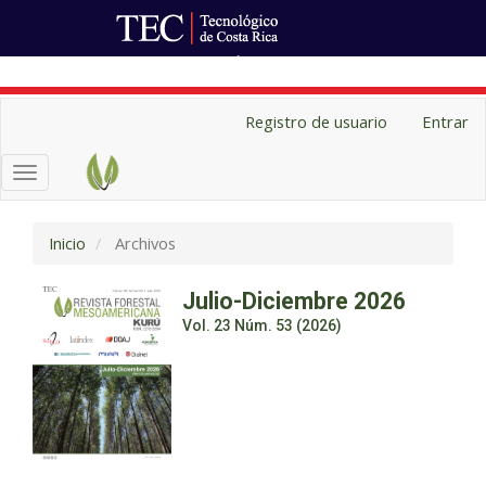
Ir al Portal de Revistas
Navegación
Registro de usuario
Entrar
principal
Contenido
Toggle
principal
navigation
Barra
lateral
Inicio
Archivos
Julio-Diciembre 2026
Vol. 23 Núm. 53 (2026)