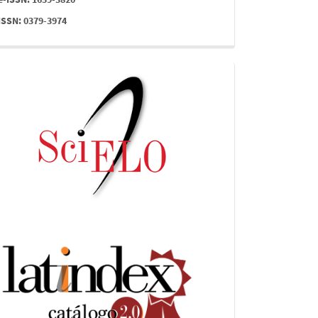
ISSN: 0379-3974
indices