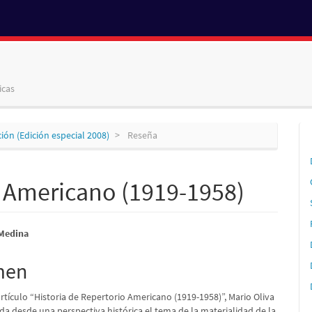
icas
ción (Edición especial 2008)
Reseña
o Americano (1919-1958)
nido
 Medina
pal
men
artículo “Historia de Repertorio Americano (1919-1958)”, Mario Oliva
lo
da desde una perspectiva histórica el tema de la materialidad de la