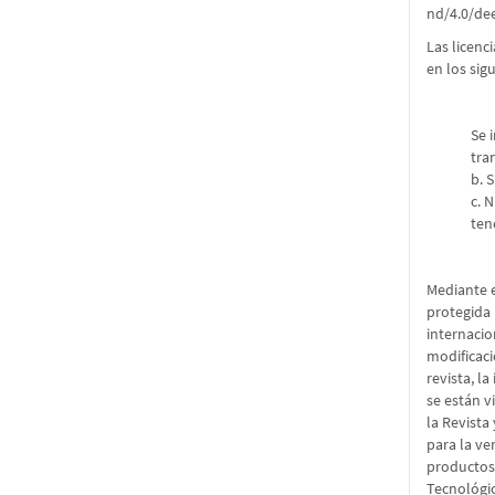
nd/4.0/de
Las licenc
en los sig
Se 
tra
b. 
c. 
ten
Mediante e
protegida 
internacio
modificaci
revista, l
se están v
la Revista
para la ve
productos 
Tecnológic