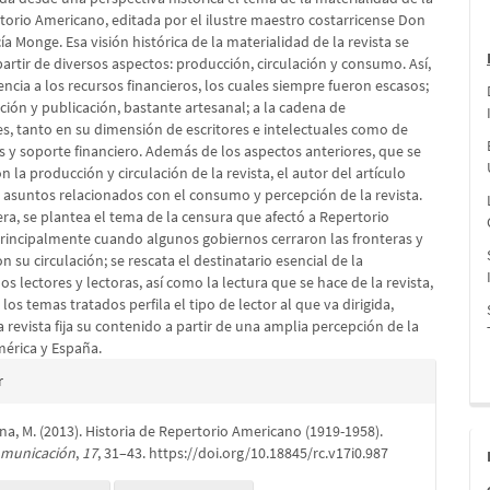
rtorio Americano, editada por el ilustre maestro costarricense Don
a Monge. Esa visión histórica de la materialidad de la revista se
artir de diversos aspectos: producción, circulación y consumo. Así,
encia a los recursos financieros, los cuales siempre fueron escasos;
ición y publicación, bastante artesanal; a la cadena de
s, tanto en su dimensión de escritores e intelectuales como de
s y soporte financiero. Además de los aspectos anteriores, que se
n la producción y circulación de la revista, el autor del artículo
s asuntos relacionados con el consumo y percepción de la revista.
ra, se plantea el tema de la censura que afectó a Repertorio
rincipalmente cuando algunos gobiernos cerraron las fronteras y
n su circulación; se rescata el destinatario esencial de la
los lectores y lectoras, así como la lectura que se hace de la revista,
 los temas tratados perfila el tipo de lector al que va dirigida,
 revista fija su contenido a partir de una amplia percepción de la
mérica y España.
es
r
na, M. (2013). Historia de Repertorio Americano (1919-1958).
lo
omunicación
,
17
, 31–43. https://doi.org/10.18845/rc.v17i0.987