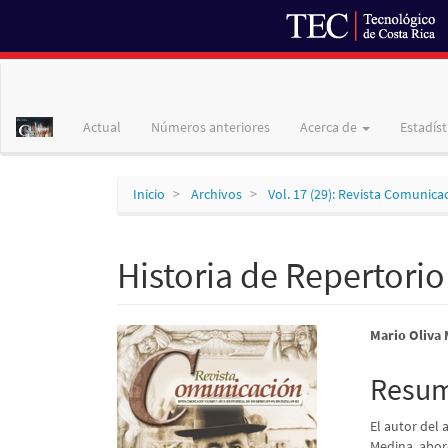
Navegación
principal
Contenido
Actual
Números anteriores
Acerca de
Estadíst
principal
Barra
lateral
Inicio
Archivos
Vol. 17 (29): Revista Comunica
Historia de Repertori
Barra
Conte
Mario Oliva
lateral
princi
Resu
del
del
El autor del 
artículo
artícu
Medina, abor