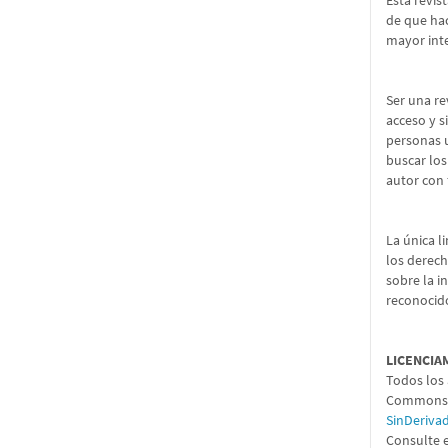
Esta revis
de que hac
mayor int
Ser una re
acceso y s
personas u
buscar los
autor con 
La única l
los derech
sobre la i
reconocido
LICENCIA
Todos los 
Commons 4
SinDeriva
Consulte e