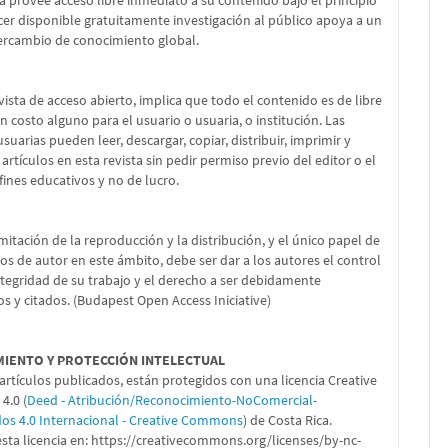
ta provee acceso libre inmediato a su contenido bajo el principio
er disponible gratuitamente investigación al público apoya a un
ercambio de conocimiento global.
vista de acceso abierto, implica que todo el contenido es de libre
in costo alguno para el usuario o usuaria, o institución. Las
suarias pueden leer, descargar, copiar, distribuir, imprimir y
 artículos en esta revista sin pedir permiso previo del editor o el
fines educativos y no de lucro.
imitación de la reproducción y la distribución, y el único papel de
os de autor en este ámbito, debe ser dar a los autores el control
ntegridad de su trabajo y el derecho a ser debidamente
s y citados. (Budapest Open Access Iniciative)
MIENTO Y PROTECCIÓN INTELECTUAL
artículos publicados, están protegidos con una licencia Creative
.0 (
Deed - Atribución/Reconocimiento-NoComercial-
dos 4.0 Internacional - Creative Commons
) de Costa Rica.
sta licencia en:
https://creativecommons.org/licenses/by-nc-