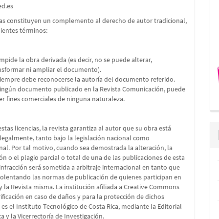
ed.es
ias constituyen un complemento al derecho de autor tradicional,
uientes términos:
impide la obra derivada (es decir, no se puede alterar,
nsformar ni ampliar el documento).
Siempre debe reconocerse la autoría del documento referido.
Ningún documento publicado en la Revista Comunicación, puede
er fines comerciales de ninguna naturaleza.
stas licencias, la revista garantiza al autor que su obra está
legalmente, tanto bajo la legislación nacional como
nal. Por tal motivo, cuando sea demostrada la alteración, la
ón o el plagio parcial o total de una de las publicaciones de esta
a infracción será sometida a arbitraje internacional en tanto que
iolentando las normas de publicación de quienes participan en
 y la Revista misma. La institución afiliada a Creative Commons
rificación en caso de daños y para la protección de dichos
es el Instituto Tecnológico de Costa Rica, mediante la Editorial
a y la Vicerrectoría de Investigación.