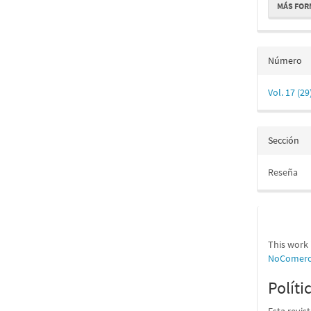
MÁS FOR
Número
Vol. 17 (2
Sección
Reseña
This work 
NoComerci
Políti