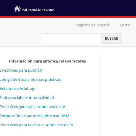
Ir al Portal de Revistas
Registro de usuario
Entrar
BUSCAR
Informaci
Información para autores/colaboradores
´´on
Directrices para publicar
para
Código de ética y buenas prácticas
autores
Sistema de Arbitraje
Redes sociales e interactividad
Directrices generales sobre uso de IA
Declaración de autores sobre uso de IA
Directrices para revisores sobre uso de IA