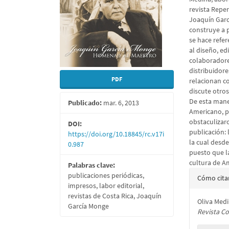
revista Repe
Joaquín Garcí
construye a p
se hace refer
al diseño, ed
colaboradore
distribuidore
PDF
relacionan co
discute otro
De esta mane
Publicado:
mar. 6, 2013
Americano, p
obstaculizaro
DOI:
publicación: 
https://doi.org/10.18845/rc.v17i
la cual desde
0.987
puesto que la
cultura de A
Palabras clave:
Detall
publicaciones periódicas,
Cómo cita
impresos, labor editorial,
del
revistas de Costa Rica, Joaquín
Oliva Medi
artícu
García Monge
Revista C