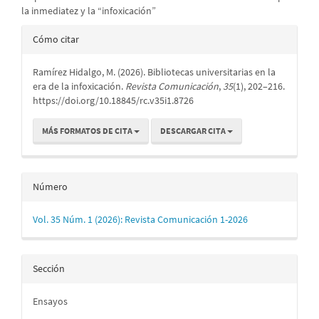
la inmediatez y la “infoxicación”
Detalles
Cómo citar
del
Ramírez Hidalgo, M. (2026). Bibliotecas universitarias en la
artículo
era de la infoxicación.
Revista Comunicación
,
35
(1), 202–216.
https://doi.org/10.18845/rc.v35i1.8726
MÁS FORMATOS DE CITA
DESCARGAR CITA
Número
Vol. 35 Núm. 1 (2026): Revista Comunicación 1-2026
Sección
Ensayos