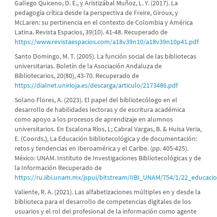
Gallego Quiceno, D. E., y Aristizábal Muñoz, L. Y. (2017). La
pedagogía crítica desde la perspectiva de Freire, Giroux, y
McLaren: su pertinencia en el contexto de Colombia y América
Latina. Revista Espacios, 39(10). 41-48. Recuperado de
https://www.revistaespacios.com/a18v39n10/a18v39n10p41.pdf
Santo Domingo, M. T. (2005). La función social de las bibliotecas
universitarias. Boletín de la Asociación Andaluza de
Bibliotecarios, 20(80), 43-70. Recuperado de
https://dialnet.unirioja.es/descarga/articulo/2173486.pdf
Solano Flores, A. (2023). El papel del bibliotecólogo en el
desarrollo de habilidades lectoras y de escritura académica
como apoyo a los procesos de aprendizaje en alumnos
universitarios. En Escalona Ríos, L; Cabral Vargas, B. & Huisa Veria,
E. (Coords.), La Educación bibliotecológica y de documentación:
retos y tendencias en Iberoamérica y el Caribe. (pp. 405-425).
México: UNAM. Instituto de Investigaciones Bibliotecológicas y de
la Información Recuperado de
https://ru.iibi.unam.mx/jspui/bitstream/IIBI_UNAM/754/1/22_educac
Valiente, R. A. (2021). Las alfabetizaciones múltiples en y desde la
biblioteca para el desarrollo de competencias digitales de los
usuarios y el rol del profesional de la información como agente