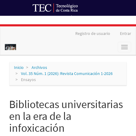
Ir al Portal de Revistas
Navegación
Registro de usuario
Entrar
principal
Contenido
Toggl
principal
naviga
Barra
lateral
Inicio
Archivos
Vol. 35 Núm. 1 (2026): Revista Comunicación 1-2026
Ensayos
Bibliotecas universitarias
en la era de la
infoxicación