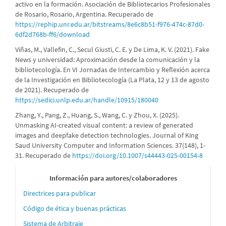
activo en la formación. Asociación de Bibliotecarios Profesionales
de Rosario, Rosario, Argentina. Recuperado de
https://rephip.unr.edu.ar/bitstreams/8e6c8b51-f976-474c-87d0-
6df2d768b-ff6/download
Viñas, M., Vallefin, C., Secul Giusti, C. E. y De Lima, K. V. (2021). Fake
News y universidad: Aproximación desde la comunicación y la
bibliotecología. En VI Jornadas de Intercambio y Reflexión acerca
de la Investigación en Bibliotecología (La Plata, 12 y 13 de agosto
de 2021). Recuperado de
https://sedici.unlp.edu.ar/handle/10915/180040
Zhang, Y., Pang, Z., Huang, S., Wang, C. y Zhou, X. (2025).
Unmasking AI-created visual content: a review of generated
images and deepfake detection technologies. Journal of King
Saud University Computer and Information Sciences. 37(148), 1-
31. Recuperado de
https://doi.org/10.1007/s44443-025-00154-8
Informaci
Información para autores/colaboradores
´´on
Directrices para publicar
para
Código de ética y buenas prácticas
Sistema de Arbitraje