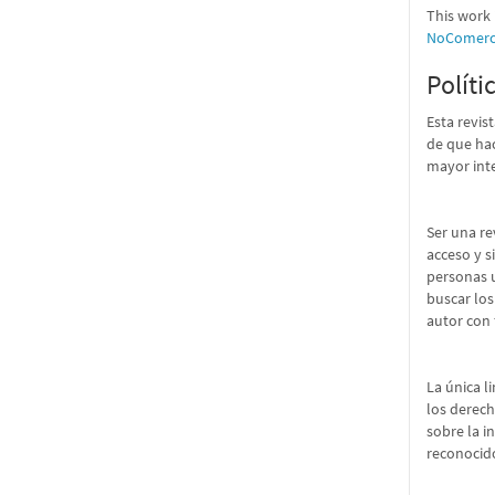
This work 
NoComerci
Políti
Esta revis
de que hac
mayor int
Ser una re
acceso y s
personas u
buscar los
autor con 
La única l
los derech
sobre la i
reconocido