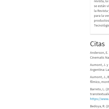
revista, l
se están v
la Revista
para la ve
productos 
Tecnológic
Citas
Anderson, E. 
Cinematic Nar
Aumont, J. y 
Argentina: L
Aumont, J., Be
fílmico, mont
Barreto, L. (
transtextual
https://www
Bedoya, R. (2