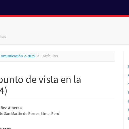
icas
a Comunicación 2-2025
Artículos
punto de vista en la
4)
nido
úñez-Alberca
de San Martín de Porres, Lima, Perú
pal