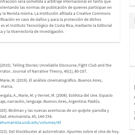
a infracción será sometida a arbitraje internacional en tanto que
iolentando las normas de publicación de quienes participan en
 y la Revista misma. La institución afiliada a Creative Commons
rificación en caso de daños y para la protección de dichos
es el Instituto Tecnológico de Costa Rica, mediante la Editorial
a y la Vicerrectoría de Investigación.
(2010). Telling Stories: Unreliable Discourse, Fight Club and the
rator. Journal of Narrative Theory, 40(1), 80-107.
Marie, M. (2019). El análisis cinematográfico. Buenos Aires,
a marca.
rgala, A., Marie, M. y Vernet, M. (2008). Estética del cine. Espacio
aje, narración, lenguaje. Buenos Aires, Argentina: Paidós.
2020). Birdman y las nuevas aventuras de un quijote: parodia y
idad. eHumanista, 45, 144-154.
.ehumanista.ucsb.edu/volumes/45
023). Del blockbuster al autorretrato. Apuntes sobre el cine de hoy.