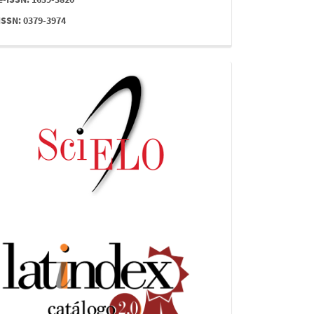
ISSN: 0379-3974
indices