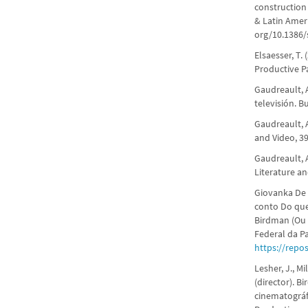
construction
& Latin Amer
org/10.1386/
Elsaesser, T.
Productive P
Gaudreault, A
televisión. B
Gaudreault, A
and Video, 3
Gaudreault, 
Literature a
Giovanka De 
conto Do que
Birdman (Ou 
Federal da P
https://repo
Lesher, J., Mi
(director). B
cinematográf