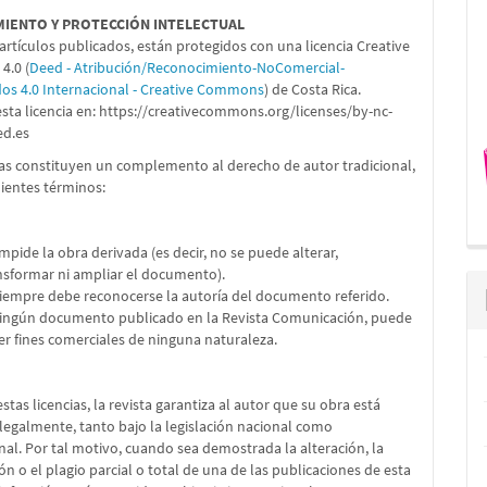
MIENTO Y PROTECCIÓN INTELECTUAL
artículos publicados, están protegidos con una licencia Creative
.0 (
Deed - Atribución/Reconocimiento-NoComercial-
dos 4.0 Internacional - Creative Commons
) de Costa Rica.
sta licencia en:
https://creativecommons.org/licenses/by-nc-
ed.es
ias constituyen un complemento al derecho de autor tradicional,
uientes términos:
impide la obra derivada (es decir, no se puede alterar,
nsformar ni ampliar el documento).
Siempre debe reconocerse la autoría del documento referido.
Ningún documento publicado en la Revista Comunicación, puede
er fines comerciales de ninguna naturaleza.
stas licencias, la revista garantiza al autor que su obra está
legalmente, tanto bajo la legislación nacional como
nal. Por tal motivo, cuando sea demostrada la alteración, la
ón o el plagio parcial o total de una de las publicaciones de esta