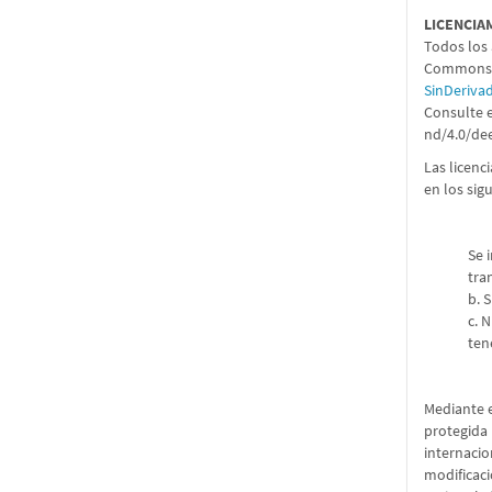
LICENCIA
Todos los 
Commons 4
SinDeriva
Consulte e
nd/4.0/de
Las licenc
en los sig
Se 
tra
b. 
c. 
ten
Mediante e
protegida 
internacio
modificaci