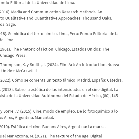
ondo Editorial de la Universidad de Lima.
. (2016). Media and Communication Research Methods. An
 to Qualitative and Quantitative Approaches. Thousand Oaks,
os: Sage.
018). Semiótica del texto fílmico. Lima, Peru: Fondo Editorial de la
de Lima.
(1961). The Rhetoric of Fiction. Chicago, Estados Unidos: The
 Chicago Press.
 Thompson, K. y Smith, J. (2024). Film Art: An Introduction. Nueva
s Unidos: McGrawHill.
(2022). Cómo se comenta un texto fílmico. Madrid, España: Cátedra.
 (2013). Sobre la estética de las intensidades en el cine digital. La
ista de la Universidad Autónoma del Estado de México, (80), 145-
. y Sorrel, V. (2015). Cine, modo de empleo. De lo fotoquímico a lo
os Aires, Argentina: Manantial.
2010). Estética del cine. Buenos Aires, Argentina: La marca.
 Del Mar Azcona, M. (2021). The texture of the age: Digital