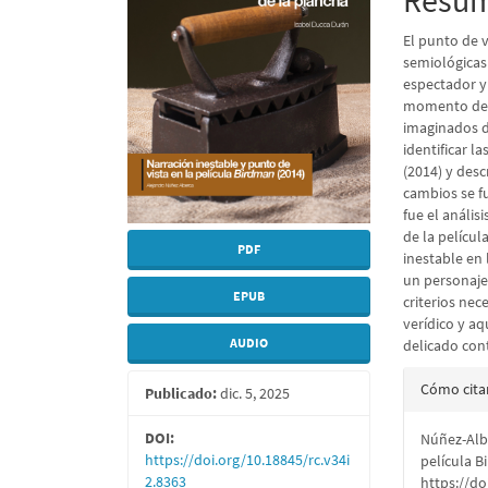
Resu
artículo
artícu
El punto de v
semiológicas
espectador y 
momento de a
imaginados de
identificar l
(2014) y desc
cambios se f
fue el anális
de la pelícu
PDF
inestable en
un personaje
EPUB
criterios nec
verídico y aq
AUDIO
delicado con
Detall
Cómo cita
Publicado:
dic. 5, 2025
del
DOI:
Núñez-Albe
artícu
https://doi.org/10.18845/rc.v34i
película B
2.8363
https://do