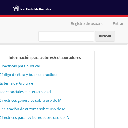
Ir al Portal de Revistas
Registro de usuario
Entrar
BUSCAR
Informaci
Información para autores/colaboradores
´´on
Directrices para publicar
para
Código de ética y buenas prácticas
autores
Sistema de Arbitraje
Redes sociales e interactividad
Directrices generales sobre uso de IA
Declaración de autores sobre uso de IA
Directrices para revisores sobre uso de IA