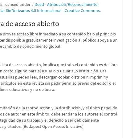
is licensed under a
Deed - Atribución/Reconocimiento-
al-SinDerivados 4.0 Internacional - Creative Commons
.
ca de acceso abierto
ta provee acceso libre inmediato a su contenido bajo el principio
er disponible gratuitamente investigación al público apoya a un
ercambio de conocimiento global.
vista de acceso abierto, implica que todo el contenido es de libre
in costo alguno para el usuario o usuaria, o institución. Las
suarias pueden leer, descargar, copiar, distribuir, imprimir y
 artículos en esta revista sin pedir permiso previo del editor o el
fines educativos y no de lucro.
imitación de la reproducción y la distribución, y el único papel de
os de autor en este ámbito, debe ser dar a los autores el control
ntegridad de su trabajo y el derecho a ser debidamente
s y citados. (Budapest Open Access Iniciative)