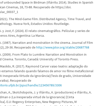
 of unbounded Space in Birdman (Iñárritu 2014). Studies in Spanish
ican Cinemas, 18, 73-88. Recuperado de https://doi.
slac_00037_1
 (2021). The Mind-Game Film. Distributed Agency, Time Travel, and
athology. Nueva York, Estados Unidos: Routledge.
. y Jost, F. (2024). El relato cinematográfico. Películas y series de
uenos Aires, Argentina: La Marca.
. (1987). Narration and monstration in the cinema. Journal of Film
9(2), 29-36. Recuperado de
http://www.jstor.org/stable/20687768
A. (2009). From Plato to Lumière: Narration and Monstration in
nd Cinema. Toronto, Canadá: University of Toronto Press.
Macêdo, R. (2017). Raymond Carver vaiao teatro: adaptação do
 estamos falando quando falamos de amor no filme metaficcional
A Inesperada Virtude da Ignorância)(Tesis de grado, Universidade
araiba). Recuperado de
sitorio.ufpb.br/jspui/handle/123456789/3306
lchan, A., Skotchdopole, J. y Iñárritu, A. (productores) e Iñárritu, A.
irdman o (La inesperada virtud de la ignorancia) [Cinta
ica]. E.U: Regency Enterprises, New Regency Pictures, M