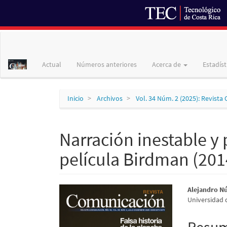
Navegación
principal
Contenido
Actual
Números anteriores
Acerca de
Estadíst
principal
Barra
lateral
Inicio
Archivos
Vol. 34 Núm. 2 (2025): Revist
Narración inestable y 
película Birdman (201
Barra
Conte
Alejandro N
Universidad 
lateral
princi
del
del