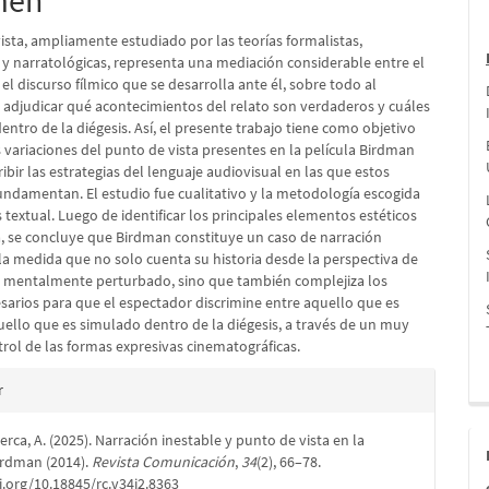
men
lo
ista, ampliamente estudiado por las teorías formalistas,
 y narratológicas, representa una mediación considerable entre el
el discurso fílmico que se desarrolla ante él, sobre todo al
djudicar qué acontecimientos del relato son verdaderos y cuáles
ntro de la diégesis. Así, el presente trabajo tiene como objetivo
as variaciones del punto de vista presentes en la película Birdman
ribir las estrategias del lenguaje audiovisual en las que estos
undamentan. El estudio fue cualitativo y la metodología escogida
is textual. Luego de identificar los principales elementos estéticos
la, se concluye que Birdman constituye un caso de narración
 la medida que no solo cuenta su historia desde la perspectiva de
 mentalmente perturbado, sino que también complejiza los
esarios para que el espectador discrimine entre aquello que es
uello que es simulado dentro de la diégesis, a través de un muy
trol de las formas expresivas cinematográficas.
es
r
rca, A. (2025). Narración inestable y punto de vista en la
lo
irdman (2014).
Revista Comunicación
,
34
(2), 66–78.
i.org/10.18845/rc.v34i2.8363