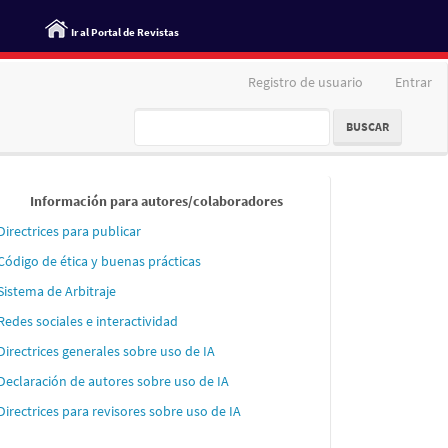
Ir al Portal de Revistas
Registro de usuario
Entrar
BUSCAR
Informaci
Información para autores/colaboradores
´´on
Directrices para publicar
para
Código de ética y buenas prácticas
autores
Sistema de Arbitraje
Redes sociales e interactividad
Directrices generales sobre uso de IA
Declaración de autores sobre uso de IA
Directrices para revisores sobre uso de IA