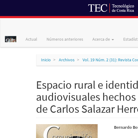
Navegación
principal
Contenido
Actual
Números anteriores
Acerca de
Estadíst
principal
Barra
lateral
Inicio
Archivos
Vol. 19 Núm. 2 (31): Revista C
Espacio rural e identi
audiovisuales hechos a 
de Carlos Salazar Herr
Barra
Conte
Bernardo Bo