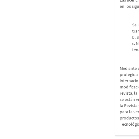
Las licenc
en los sig
Se 
tra
b. 
c. 
ten
Mediante e
protegida 
internacio
modificaci
revista, l
se están v
la Revista
para la ve
productos 
Tecnológic