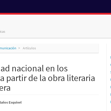
icas
omunicación
Artículos
dad nacional en los
partir de la obra literaria
era
nido
laños Esquivel