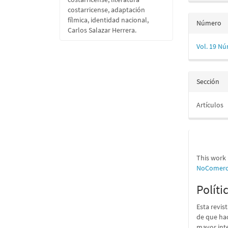
costarricense, adaptación
fílmica, identidad nacional,
Número
Carlos Salazar Herrera.
Vol. 19 Nú
Sección
Artículos
This work 
NoComerci
Políti
Esta revis
de que hac
mayor int