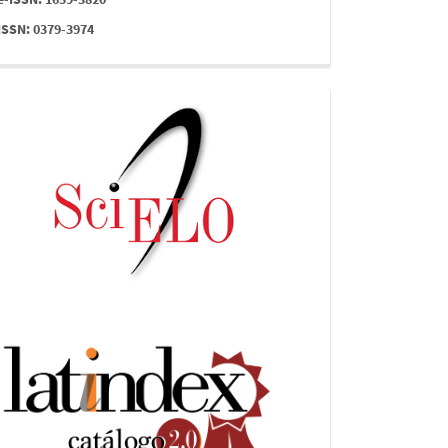
ISSN: 0379-3974
indices