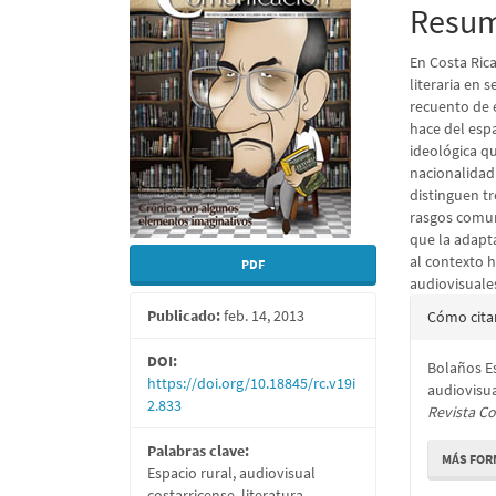
lateral
princi
Resu
del
del
En Costa Rica
artículo
artícu
literaria en 
recuento de 
hace del espa
ideológica q
nacionalidad
distinguen tr
rasgos comun
que la adapt
al contexto h
PDF
audiovisuale
Detall
Publicado:
feb. 14, 2013
Cómo cita
del
DOI:
Bolaños Es
artícu
https://doi.org/10.18845/rc.v19i
audiovisua
2.833
Revista C
Palabras clave:
MÁS FOR
Espacio rural, audiovisual
costarricense, literatura