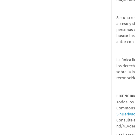
Ser una re
acceso y s
personas u
buscar los
autor con 
La única l
los derech
sobre la i
reconocido
LICENCIA
Todos los 
Commons 4
SinDeriva
Consulte e
nd/4.0/de