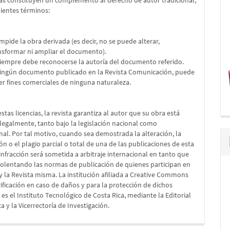
ias constituyen un complemento al derecho de autor tradicional,
uientes términos:
impide la obra derivada (es decir, no se puede alterar,
nsformar ni ampliar el documento).
Siempre debe reconocerse la autoría del documento referido.
Ningún documento publicado en la Revista Comunicación, puede
er fines comerciales de ninguna naturaleza.
stas licencias, la revista garantiza al autor que su obra está
legalmente, tanto bajo la legislación nacional como
nal. Por tal motivo, cuando sea demostrada la alteración, la
ón o el plagio parcial o total de una de las publicaciones de esta
a infracción será sometida a arbitraje internacional en tanto que
iolentando las normas de publicación de quienes participan en
 y la Revista misma. La institución afiliada a Creative Commons
rificación en caso de daños y para la protección de dichos
es el Instituto Tecnológico de Costa Rica, mediante la Editorial
a y la Vicerrectoría de Investigación.