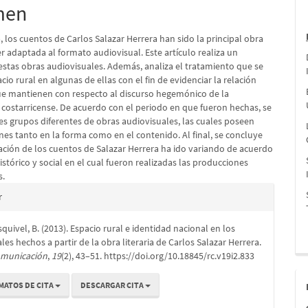
pal
men
, los cuentos de Carlos Salazar Herrera han sido la principal obra
lo
ser adaptada al formato audiovisual. Este artículo realiza un
estas obras audiovisuales. Además, analiza el tratamiento que se
cio rural en algunas de ellas con el fin de evidenciar la relación
ue mantienen con respecto al discurso hegemónico de la
 costarricense. De acuerdo con el periodo en que fueron hechas, se
es grupos diferentes de obras audiovisuales, las cuales poseen
es tanto en la forma como en el contenido. Al final, se concluye
ación de los cuentos de Salazar Herrera ha ido variando de acuerdo
istórico y social en el cual fueron realizadas las producciones
s.
es
r
quivel, B. (2013). Espacio rural e identidad nacional en los
lo
les hechos a partir de la obra literaria de Carlos Salazar Herrera.
omunicación
,
19
(2), 43–51. https://doi.org/10.18845/rc.v19i2.833
MATOS DE CITA
DESCARGAR CITA