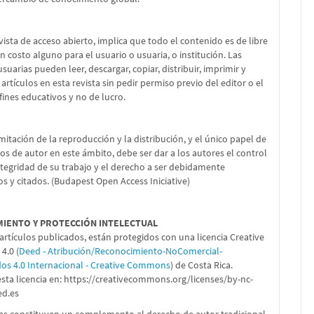
vista de acceso abierto, implica que todo el contenido es de libre
in costo alguno para el usuario o usuaria, o institución. Las
suarias pueden leer, descargar, copiar, distribuir, imprimir y
 artículos en esta revista sin pedir permiso previo del editor o el
fines educativos y no de lucro.
imitación de la reproducción y la distribución, y el único papel de
os de autor en este ámbito, debe ser dar a los autores el control
ntegridad de su trabajo y el derecho a ser debidamente
s y citados. (Budapest Open Access Iniciative)
MIENTO Y PROTECCIÓN INTELECTUAL
artículos publicados, están protegidos con una licencia Creative
.0 (
Deed - Atribución/Reconocimiento-NoComercial-
dos 4.0 Internacional - Creative Commons
) de Costa Rica.
sta licencia en:
https://creativecommons.org/licenses/by-nc-
ed.es