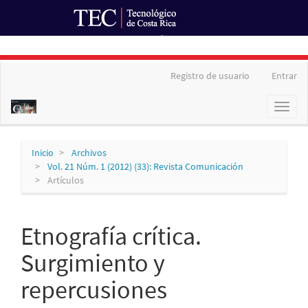
Ir al Portal de Revistas
Navegación
Registro de usuario
Entrar
principal
Contenido
Toggl
principal
naviga
Barra
lateral
Inicio
Archivos
Vol. 21 Núm. 1 (2012) (33): Revista Comunicación
Artículos
Etnografía crítica.
Surgimiento y
repercusiones