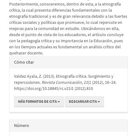
Posteriormente, conoceremos, dentro de esta, a la etnografía
crítica, la cual presenta diferencias fundamentales con la
etnografía tradicional y es de gran relevancia debido a las fuertes
críticas sociales y políticas que promueve, lo cual repercute en
mejoras para la comunidad en estudio. Ubicándonos en ella,
desde el punto de vista de los educadores, el artículo concluye
con la pedagogía crítica y su importancia en la Educación, pues
en los tiempos actuales es fundamental un análisis crítico del
quehacer docente.
Detalles
Cómo citar
del
Valdez Ayala, Z. (2013). Etnografía crítica. Surgimiento y
artículo
repercusiones.
Revista Comunicación
,
21
(1 (2012), 16–24.
https://doi.org/10.18845/rc.v21i1 (2012).810
MÁS FORMATOS DE CITA
DESCARGAR CITA
Número