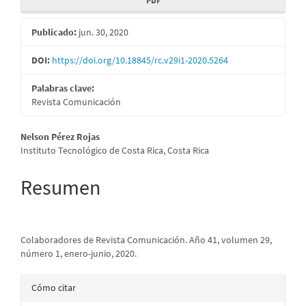
PDF
Publicado:
jun. 30, 2020
DOI:
https://doi.org/10.18845/rc.v29i1-2020.5264
Palabras clave:
Revista Comunicación
Contenido
Nelson Pérez Rojas
Instituto Tecnológico de Costa Rica, Costa Rica
principal
del
Resumen
artículo
Colaboradores de Revista Comunicación. Año 41, volumen 29,
número 1, enero-junio, 2020.
Detalles
Cómo citar