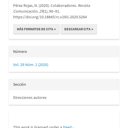
del
Pérez Rojas, N. (2020). Colaboradores.
Revista
artículo
Comunicación
,
29
(1), 90–91.
https://doi.org/10.18845/rc.v29i1-2020.5264
MÁS FORMATOS DE CITA
DESCARGAR CITA
Número
Vol. 29 Núm. 1 (2020)
Sección
Direcciones autores
This work is licensed under a
Deed -