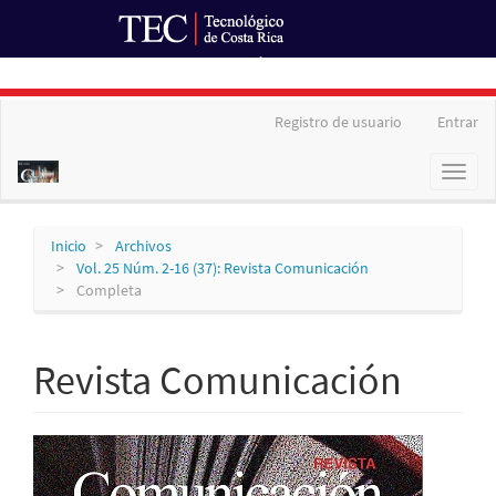
Ir al Portal de Revistas
Navegación
Registro de usuario
Entrar
principal
Contenido
Toggl
principal
naviga
Barra
lateral
Inicio
Archivos
Vol. 25 Núm. 2-16 (37): Revista Comunicación
Completa
Revista Comunicación
Barra
lateral