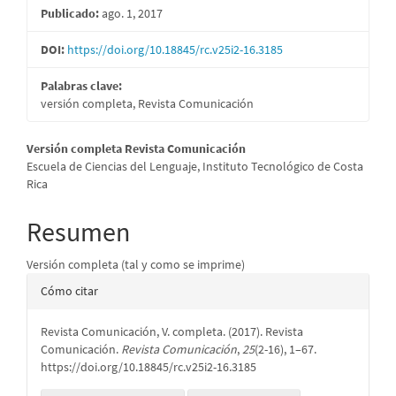
Publicado:
ago. 1, 2017
DOI:
https://doi.org/10.18845/rc.v25i2-16.3185
Palabras clave:
versión completa, Revista Comunicación
Contenido
Versión completa Revista Comunicación
Escuela de Ciencias del Lenguaje, Instituto Tecnológico de Costa
principal
Rica
del
Resumen
artículo
Versión completa (tal y como se imprime)
Detalles
Cómo citar
del
Revista Comunicación, V. completa. (2017). Revista
artículo
Comunicación.
Revista Comunicación
,
25
(2-16), 1–67.
https://doi.org/10.18845/rc.v25i2-16.3185