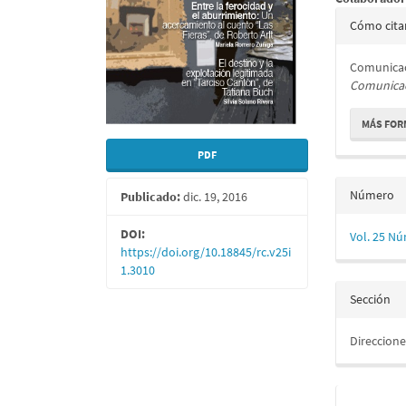
Detall
Cómo cita
del
Comunicac
artícu
Comunica
MÁS FOR
PDF
Número
Publicado:
dic. 19, 2016
DOI:
Vol. 25 Nú
https://doi.org/10.18845/rc.v25i
1.3010
Sección
Direccione