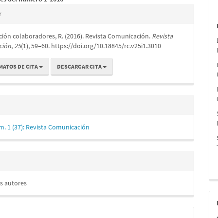
es
r
ión colaboradores, R. (2016). Revista Comunicación.
Revista
lo
ción
,
25
(1), 59–60. https://doi.org/10.18845/rc.v25i1.3010
MATOS DE CITA
DESCARGAR CITA
m. 1 (37): Revista Comunicación
s autores