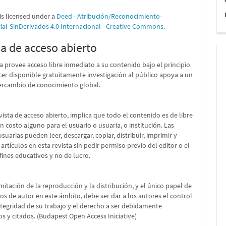
is licensed under a
Deed - Atribución/Reconocimiento-
al-SinDerivados 4.0 Internacional - Creative Commons
.
ca de acceso abierto
ta provee acceso libre inmediato a su contenido bajo el principio
er disponible gratuitamente investigación al público apoya a un
ercambio de conocimiento global.
vista de acceso abierto, implica que todo el contenido es de libre
in costo alguno para el usuario o usuaria, o institución. Las
suarias pueden leer, descargar, copiar, distribuir, imprimir y
 artículos en esta revista sin pedir permiso previo del editor o el
fines educativos y no de lucro.
imitación de la reproducción y la distribución, y el único papel de
os de autor en este ámbito, debe ser dar a los autores el control
ntegridad de su trabajo y el derecho a ser debidamente
s y citados. (Budapest Open Access Iniciative)