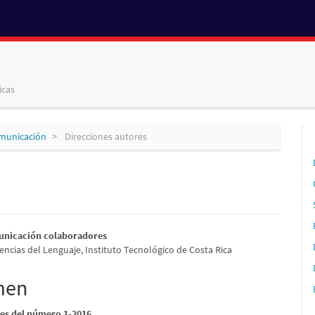
icas
omunicación
Direcciones autores
n
nido
unicación colaboradores
encias del Lenguaje, Instituto Tecnológico de Costa Rica
pal
men
lo
es del número 1-2016