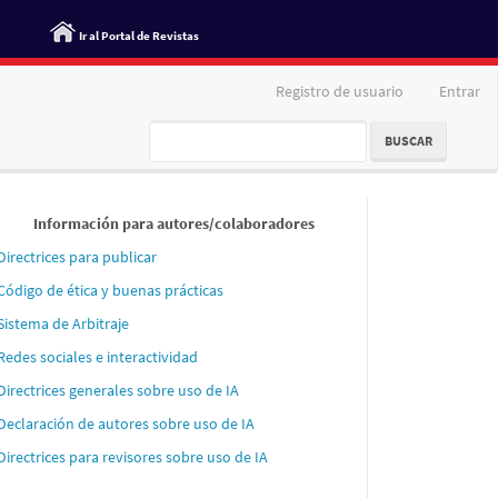
Ir al Portal de Revistas
Registro de usuario
Entrar
BUSCAR
Informaci
Información para autores/colaboradores
´´on
Directrices para publicar
para
Código de ética y buenas prácticas
autores
Sistema de Arbitraje
Redes sociales e interactividad
Directrices generales sobre uso de IA
Declaración de autores sobre uso de IA
Directrices para revisores sobre uso de IA