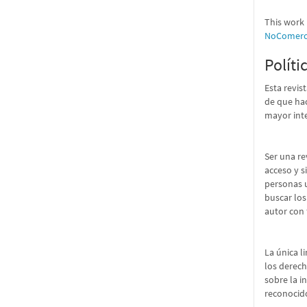
This work 
NoComerci
Políti
Esta revis
de que hac
mayor int
Ser una re
acceso y s
personas u
buscar los
autor con 
La única l
los derech
sobre la i
reconocido