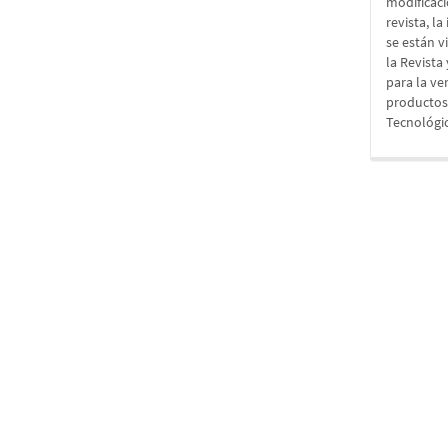
modificaci
revista, l
se están v
la Revista
para la ve
productos 
Tecnológic