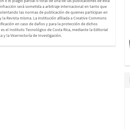
ón o el plagio parcial o total de una de las publicaciones de esta
a infracción será sometida a arbitraje internacional en tanto que
iolentando las normas de publicación de quienes participan en
 y la Revista misma. La institución afiliada a Creative Commons
rificación en caso de daños y para la protección de dichos
es el Instituto Tecnológico de Costa Rica, mediante la Editorial
a y la Vicerrectoría de Investigación.