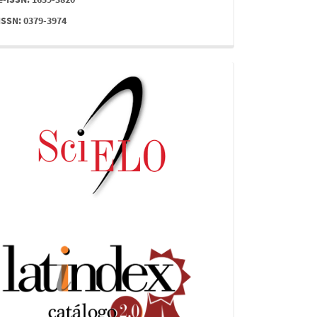
ISSN: 0379-3974
indices