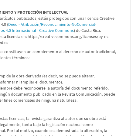
MIENTO Y PROTECCIÓN INTELECTUAL
artículos publicados, están protegidos con una licencia Creative
.0 (
Deed - Atribución/Reconocimiento-NoComercial-
dos 4.0 Internacional - Creative Commons
) de Costa Rica.
sta licencia en:
https://creativecommons.org/licenses/by-nc-
ed.es
ias constituyen un complemento al derecho de autor tradicional,
uientes términos:
impide la obra derivada (es decir, no se puede alterar,
nsformar ni ampliar el documento).
Siempre debe reconocerse la autoría del documento referido.
Ningún documento publicado en la Revista Comunicación, puede
er fines comerciales de ninguna naturaleza.
stas licencias, la revista garantiza al autor que su obra está
legalmente, tanto bajo la legislación nacional como
nal. Por tal motivo, cuando sea demostrada la alteración, la