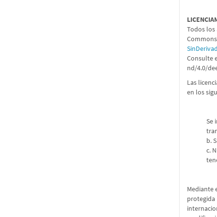
LICENCIA
Todos los 
Commons 4
SinDeriva
Consulte e
nd/4.0/de
Las licenc
en los sig
Se 
tra
b. 
c. 
ten
Mediante e
protegida 
internacio