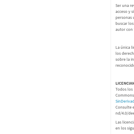
Ser una re
acceso y s
personas u
buscar los
autor con 
La única l
los derech
sobre la i
reconocido
LICENCIA
Todos los 
Commons 4
SinDeriva
Consulte e
nd/4.0/de
Las licenc
en los sig