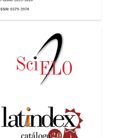
ISSN: 0379-3974
indices