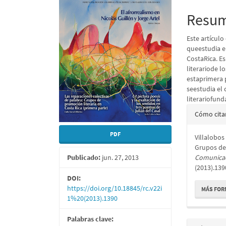
lateral
princi
del
del
Resu
artículo
artícu
Este artículo
queestudia el
CostaRica. Es
literariode l
estaprimera p
seestudia el 
literariofund
Detall
Cómo cita
del
PDF
Villalobos
artícu
Grupos de 
Comunica
Publicado:
jun. 27, 2013
(2013).139
DOI:
https://doi.org/10.18845/rc.v22i
MÁS FOR
1%20(2013).1390
Palabras clave: