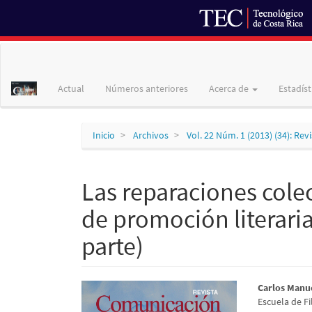
Navegación
principal
Contenido
Actual
Números anteriores
Acerca de
Estadíst
principal
Barra
lateral
Inicio
Archivos
Vol. 22 Núm. 1 (2013) (34): Re
Las reparaciones cole
de promoción literaria
parte)
Barra
Conte
Carlos Manue
Escuela de Fi