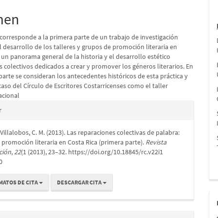
pal
men
lo
 corresponde a la primera parte de un trabajo de investigación
 desarrollo de los talleres y grupos de promoción literaria en
 un panorama general de la historia y el desarrollo estético
os colectivos dedicados a crear y promover los géneros literarios. En
arte se consideran los antecedentes históricos de esta práctica y
caso del Círculo de Escritores Costarricenses como el taller
acional
es
r
 Villalobos, C. M. (2013). Las reparaciones colectivas de palabra:
lo
promoción literaria en Costa Rica (primera parte).
Revista
ción
,
22
(1 (2013), 23–32. https://doi.org/10.18845/rc.v22i1
0
MATOS DE CITA
DESCARGAR CITA