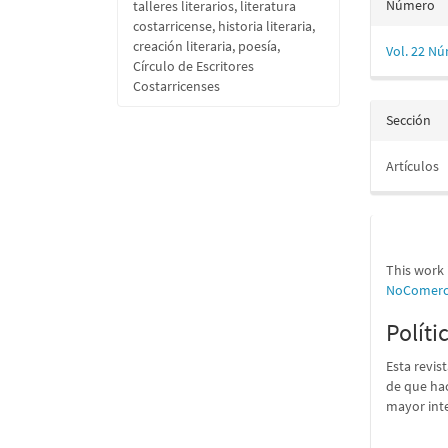
Número
talleres literarios, literatura
costarricense, historia literaria,
creación literaria, poesía,
Vol. 22 Nú
Círculo de Escritores
Costarricenses
Sección
Artículos
This work 
NoComerci
Políti
Esta revis
de que hac
mayor int