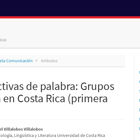
icas
vista Comunicación
Artículos
ctivas de palabra: Grupos
 en Costa Rica (primera
nido
l Villalobos Villalobos
lología, Lingüística y Literatura Universidad de Costa Rica