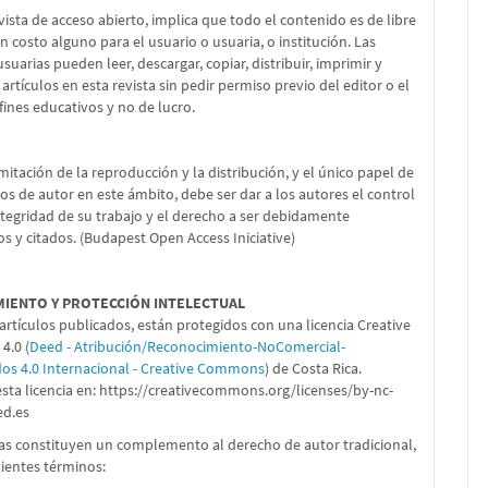
vista de acceso abierto, implica que todo el contenido es de libre
in costo alguno para el usuario o usuaria, o institución. Las
suarias pueden leer, descargar, copiar, distribuir, imprimir y
 artículos en esta revista sin pedir permiso previo del editor o el
fines educativos y no de lucro.
imitación de la reproducción y la distribución, y el único papel de
os de autor en este ámbito, debe ser dar a los autores el control
ntegridad de su trabajo y el derecho a ser debidamente
s y citados. (Budapest Open Access Iniciative)
MIENTO Y PROTECCIÓN INTELECTUAL
artículos publicados, están protegidos con una licencia Creative
.0 (
Deed - Atribución/Reconocimiento-NoComercial-
dos 4.0 Internacional - Creative Commons
) de Costa Rica.
sta licencia en:
https://creativecommons.org/licenses/by-nc-
ed.es
ias constituyen un complemento al derecho de autor tradicional,
uientes términos: