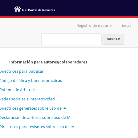
Ir al Portal de Revistas
Registro de usuario
Entrar
BUSCAR
Informaci
Información para autores/colaboradores
´´on
Directrices para publicar
para
Código de ética y buenas prácticas
autores
Sistema de Arbitraje
Redes sociales e interactividad
Directrices generales sobre uso de IA
Declaración de autores sobre uso de IA
Directrices para revisores sobre uso de IA