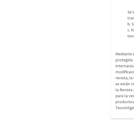
Se 
tra
b. 
c. 
ten
Mediante e
protegida 
internacio
modificaci
revista, l
se están v
la Revista
para la ve
productos 
Tecnológic