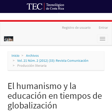
Ir al Portal de Revistas
Navegación
Registro de usuario
Entrar
principal
Contenido
Toggl
principal
naviga
Barra
lateral
Inicio
Archivos
Vol. 21 Núm. 2 (2012) (33): Revista Comunicación
Producción literaria
El humanismo y la
educación en tiempos de
globalización