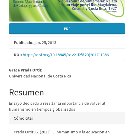
PDF
Publicado:
jun. 25, 2013
DOI:
https://doi.org/10.18845/rc.v21i2%20(2012).1386
Contenido
Grace Prada Ortiz
Universidad Nacional de Costa Rica
principal
del
Resumen
artículo
Ensayo dedicado a resaltar la importancia de volver al
humanismo en tiempos globalizados
Detalles
Cómo citar
del
Prada Ortiz, G. (2013). El humanismo y la educación en