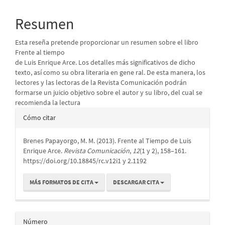
del
Resumen
artículo
Esta reseña pretende proporcionar un resumen sobre el libro
Frente al tiempo
de Luis Enrique Arce. Los detalles más significativos de dicho
texto, así como su obra literaria en gene ral. De esta manera, los
lectores y las lectoras de la Revista Comunicación podrán
formarse un juicio objetivo sobre el autor y su libro, del cual se
recomienda la lectura
Detalles
Cómo citar
del
Brenes Papayorgo, M. M. (2013). Frente al Tiempo de Luis
artículo
Enrique Arce.
Revista Comunicación
,
12
(1 y 2), 158–161.
https://doi.org/10.18845/rc.v12i1 y 2.1192
MÁS FORMATOS DE CITA
DESCARGAR CITA
Número