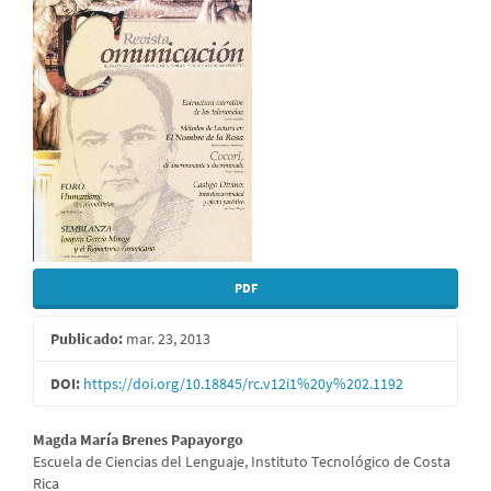
lateral
del
artículo
PDF
Publicado:
mar. 23, 2013
DOI:
https://doi.org/10.18845/rc.v12i1%20y%202.1192
Contenido
Magda María Brenes Papayorgo
Escuela de Ciencias del Lenguaje, Instituto Tecnológico de Costa
principal
Rica