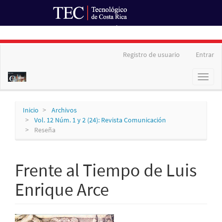
Ir al Portal de Revistas
Navegación
Registro de usuario
Entrar
principal
Contenido
Toggl
principal
naviga
Barra
lateral
Inicio
Archivos
Vol. 12 Núm. 1 y 2 (24): Revista Comunicación
Reseña
Frente al Tiempo de Luis
Enrique Arce
Barra