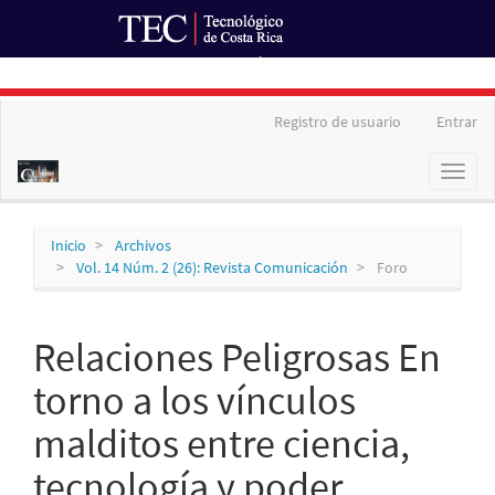
Ir al Portal de Revistas
Navegación
Registro de usuario
Entrar
principal
Contenido
Toggl
principal
naviga
Barra
lateral
Inicio
Archivos
Vol. 14 Núm. 2 (26): Revista Comunicación
Foro
Relaciones Peligrosas En
torno a los vínculos
malditos entre ciencia,
tecnología y poder