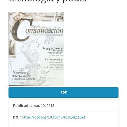
Barra
lateral
del
artículo
PDF
Publicado:
mar. 19, 2013
DOI:
https://doi.org/10.18845/rc.v14i2.1091