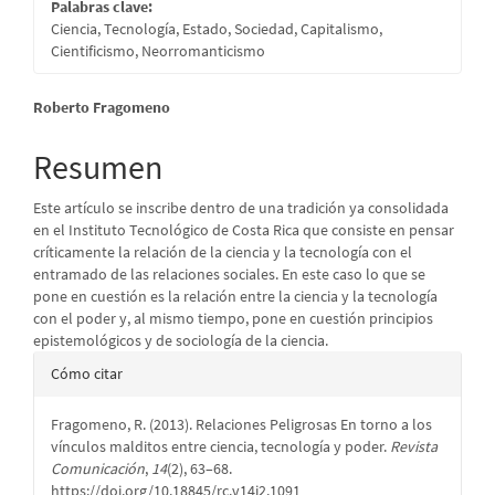
Palabras clave:
Ciencia, Tecnología, Estado, Sociedad, Capitalismo,
Cientificismo, Neorromanticismo
Contenido
Roberto Fragomeno
principal
Resumen
del
Este artículo se inscribe dentro de una tradición ya consolidada
artículo
en el Instituto Tecnológico de Costa Rica que consiste en pensar
críticamente la relación de la ciencia y la tecnología con el
entramado de las relaciones sociales. En este caso lo que se
pone en cuestión es la relación entre la ciencia y la tecnología
con el poder y, al mismo tiempo, pone en cuestión principios
epistemológicos y de sociología de la ciencia.
Detalles
Cómo citar
del
Fragomeno, R. (2013). Relaciones Peligrosas En torno a los
artículo
vínculos malditos entre ciencia, tecnología y poder.
Revista
Comunicación
,
14
(2), 63–68.
https://doi.org/10.18845/rc.v14i2.1091