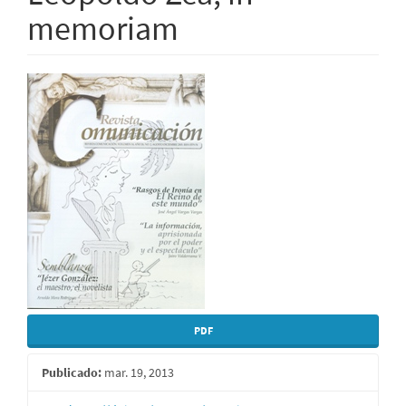
memoriam
Barra
lateral
del
artículo
PDF
Publicado:
mar. 19, 2013