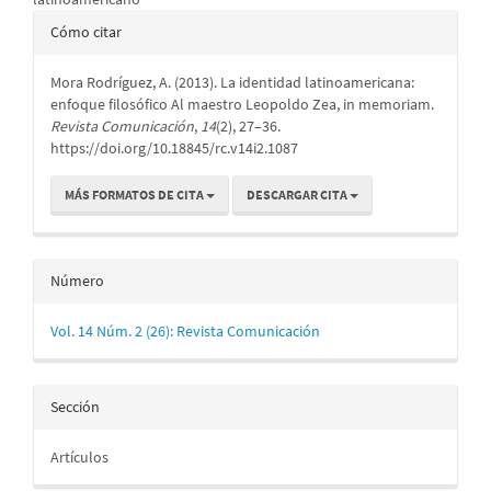
Detalles
Cómo citar
del
Mora Rodríguez, A. (2013). La identidad latinoamericana:
artículo
enfoque filosófico Al maestro Leopoldo Zea, in memoriam.
Revista Comunicación
,
14
(2), 27–36.
https://doi.org/10.18845/rc.v14i2.1087
MÁS FORMATOS DE CITA
DESCARGAR CITA
Número
Vol. 14 Núm. 2 (26): Revista Comunicación
Sección
Artículos