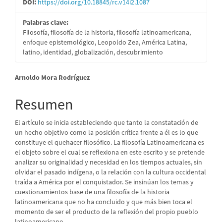
DOI:
https://doi.org/10.18845/rc.v14i2.1087
Palabras clave:
Filosofía, filosofía de la historia, filosofía latinoamericana,
enfoque epistemológico, Leopoldo Zea, América Latina,
latino, identidad, globalización, descubrimiento
Contenido
Arnoldo Mora Rodríguez
principal
Resumen
del
El artículo se inicia estableciendo que tanto la constatación de
artículo
un hecho objetivo como la posición crítica frente a él es lo que
constituye el quehacer filosófico. La filosofía Latinoamericana es
el objeto sobre el cual se reflexiona en este escrito y se pretende
analizar su originalidad y necesidad en los tiempos actuales, sin
olvidar el pasado indígena, o la relación con la cultura occidental
traída a América por el conquistador. Se insinúan los temas y
cuestionamientos base de una filosofía de la historia
latinoamericana que no ha concluido y que más bien toca el
momento de ser el producto de la reflexión del propio pueblo
latinoamericano