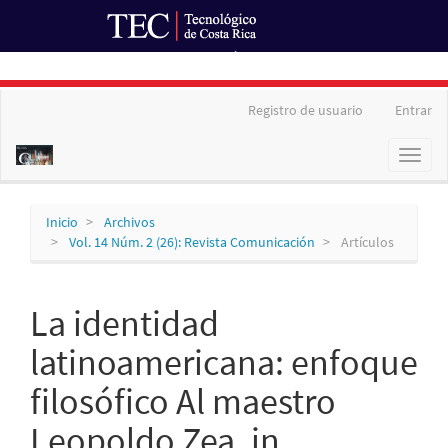
Ir al Portal de Revistas
Navegación
Registro de usuario
Entrar
principal
Contenido
Toggl
principal
naviga
Barra
lateral
Inicio
Archivos
Vol. 14 Núm. 2 (26): Revista Comunicación
Artículos
La identidad
latinoamericana: enfoque
filosófico Al maestro
Leopoldo Zea, in