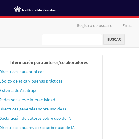
Ir al Portal de Revistas
Registro de usuario
Entrar
BUSCAR
Informaci
Información para autores/colaboradores
´´on
Directrices para publicar
para
Código de ética y buenas prácticas
autores
Sistema de Arbitraje
Redes sociales e interactividad
Directrices generales sobre uso de IA
Declaración de autores sobre uso de IA
Directrices para revisores sobre uso de IA