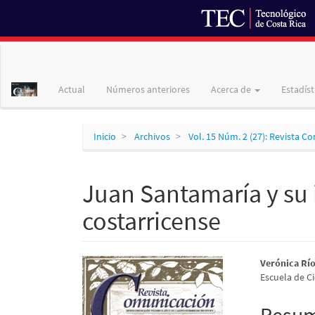
Navegación
principal
Contenido
Actual
Números anteriores
Acerca de
Estadíst
principal
Barra
lateral
Inicio
Archivos
Vol. 15 Núm. 2 (27): Revista C
Juan Santamaría y su 
costarricense
Barra
Conte
Verónica Rí
Escuela de Ci
lateral
princi
del
del