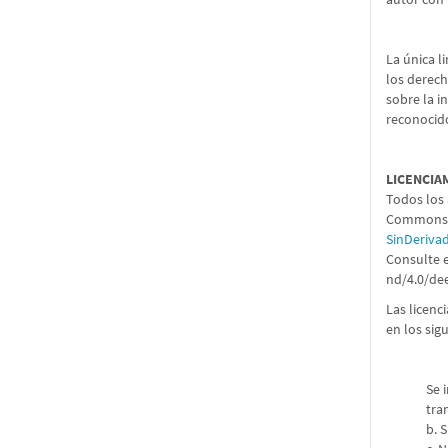
La única l
los derech
sobre la i
reconocido
LICENCIA
Todos los 
Commons 4
SinDeriva
Consulte e
nd/4.0/de
Las licenc
en los sig
Se 
tra
b. 