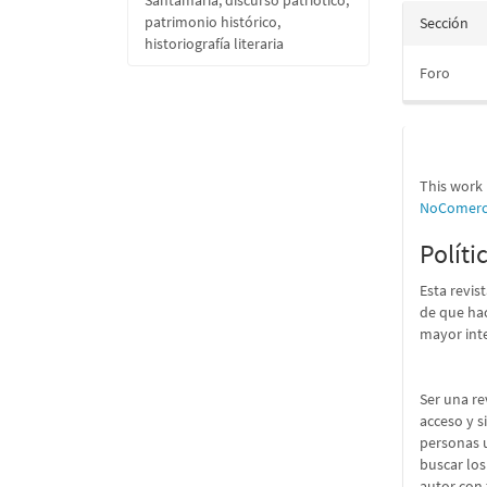
Santamaría, discurso patriótico,
patrimonio histórico,
Sección
historiografía literaria
Foro
This work 
NoComerci
Políti
Esta revis
de que hac
mayor int
Ser una re
acceso y s
personas u
buscar los
autor con 