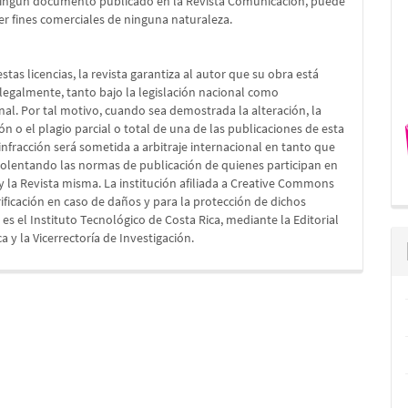
Ningún documento publicado en la Revista Comunicación, puede
er fines comerciales de ninguna naturaleza.
stas licencias, la revista garantiza al autor que su obra está
legalmente, tanto bajo la legislación nacional como
nal. Por tal motivo, cuando sea demostrada la alteración, la
ón o el plagio parcial o total de una de las publicaciones de esta
a infracción será sometida a arbitraje internacional en tanto que
iolentando las normas de publicación de quienes participan en
 y la Revista misma. La institución afiliada a Creative Commons
rificación en caso de daños y para la protección de dichos
es el Instituto Tecnológico de Costa Rica, mediante la Editorial
a y la Vicerrectoría de Investigación.