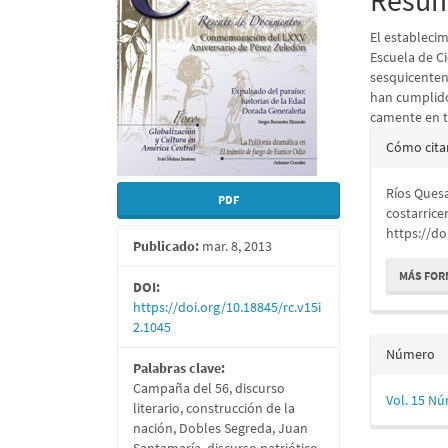
Resu
artículo
artícu
El estableci
Escuela de C
sesquicenten
han cumplido 
camente en t
Detall
Cómo cita
del
Ríos Quesa
artícu
PDF
costarrice
https://do
Publicado:
mar. 8, 2013
MÁS FOR
DOI:
https://doi.org/10.18845/rc.v15i
2.1045
Número
Palabras clave:
Campaña del 56, discurso
Vol. 15 Nú
literario, construcción de la
nación, Dobles Segreda, Juan