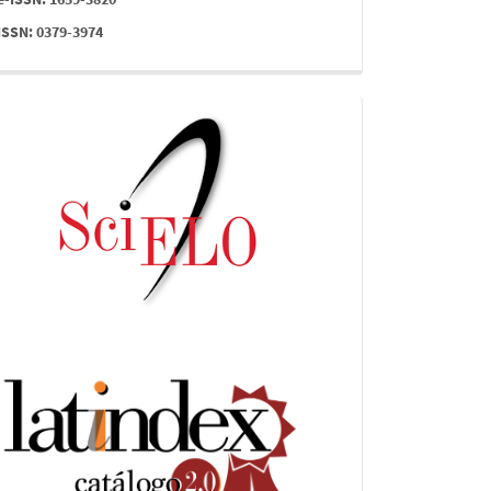
ISSN: 0379-3974
indices