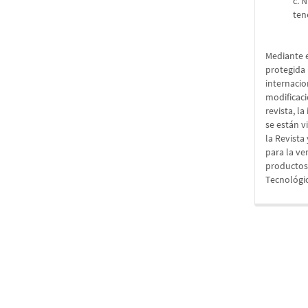
c. 
ten
Mediante e
protegida 
internacio
modificaci
revista, l
se están v
la Revista
para la ve
productos 
Tecnológic