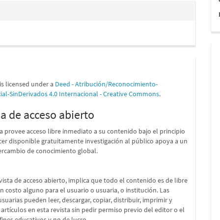
is licensed under a
Deed - Atribución/Reconocimiento-
al-SinDerivados 4.0 Internacional - Creative Commons
.
ca de acceso abierto
ta provee acceso libre inmediato a su contenido bajo el principio
er disponible gratuitamente investigación al público apoya a un
ercambio de conocimiento global.
vista de acceso abierto, implica que todo el contenido es de libre
in costo alguno para el usuario o usuaria, o institución. Las
suarias pueden leer, descargar, copiar, distribuir, imprimir y
 artículos en esta revista sin pedir permiso previo del editor o el
fines educativos y no de lucro.