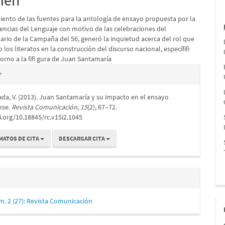
men
lo
miento de las fuentes para la antología de ensayo propuesta por la
iencias del Lenguaje con motivo de las celebraciones del
ario de la Campaña del 56, generó la inquietud acerca del rol que
los literatos en la construcción del discurso nacional, específifi
orno a la fifi gura de Juan Santamaría
es
r
da, V. (2013). Juan Santamaría y su impacto en el ensayo
lo
nse.
Revista Comunicación
,
15
(2), 67–72.
i.org/10.18845/rc.v15i2.1045
MATOS DE CITA
DESCARGAR CITA
m. 2 (27): Revista Comunicación