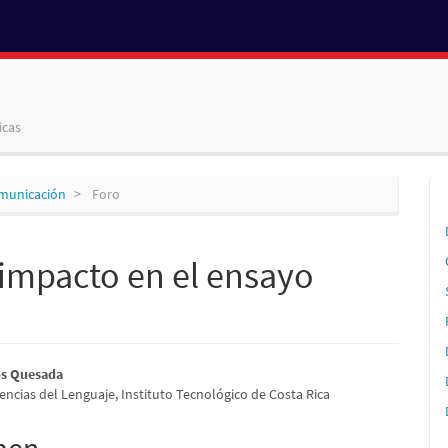
icas
omunicación
Foro
impacto en el ensayo
nido
os Quesada
encias del Lenguaje, Instituto Tecnológico de Costa Rica
pal