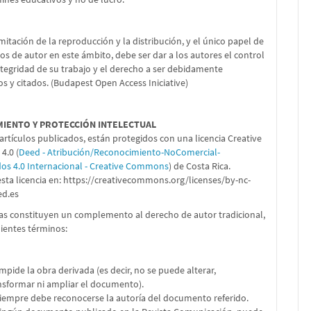
imitación de la reproducción y la distribución, y el único papel de
os de autor en este ámbito, debe ser dar a los autores el control
ntegridad de su trabajo y el derecho a ser debidamente
s y citados. (Budapest Open Access Iniciative)
MIENTO Y PROTECCIÓN INTELECTUAL
artículos publicados, están protegidos con una licencia Creative
.0 (
Deed - Atribución/Reconocimiento-NoComercial-
dos 4.0 Internacional - Creative Commons
) de Costa Rica.
sta licencia en:
https://creativecommons.org/licenses/by-nc-
ed.es
ias constituyen un complemento al derecho de autor tradicional,
uientes términos:
impide la obra derivada (es decir, no se puede alterar,
nsformar ni ampliar el documento).
Siempre debe reconocerse la autoría del documento referido.