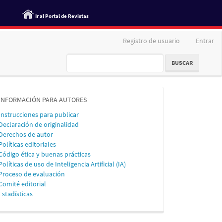
Ir al Portal de Revistas
Registro de usuario
Entrar
BUSCAR
informacion
INFORMACIÓN PARA AUTORES
Instrucciones para publicar
Declaración de originalidad
Derechos de autor
Políticas editoriales
Código ética y buenas prácticas
Políticas de uso de Inteligencia Artificial (IA)
Proceso de evaluación
Comité editorial
Estadísticas