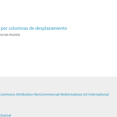
, por columnas de desplazamiento
Porras-Acosta
 Commons Attribution-NonCommercial-NoDerivatives 4.0 International
rcha/oai