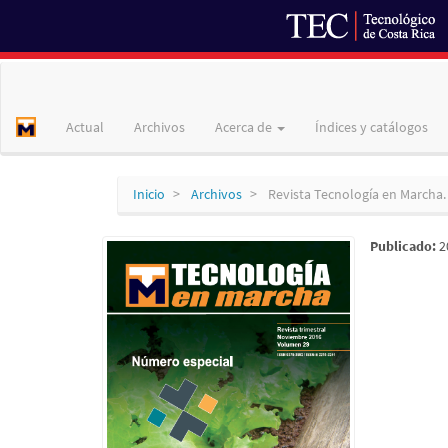
Navegación
principal
Contenido
Actual
Archivos
Acerca de
Índices y catálogos
principal
Barra
lateral
Inicio
Archivos
Revista Tecnología en Marcha.
Publicado:
2