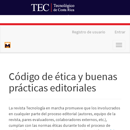
Ir al Portal de Revistas
Navegación
Registro de usuario
Entrar
principal
Contenido
Toggl
principal
naviga
Barra
lateral
Código de ética y buenas
prácticas editoriales
La revista Tecnología en marcha promueve que los involucrados
en cualquier parte del proceso editorial (autores, equipo de la
revista, pares evaluadores, colaboradores externos, etc.),
cumplan con las normas éticas durante todo el proceso de