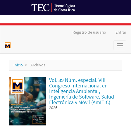
Ir al Portal de Revistas
Navegación
Registro de usuario
Entrar
principal
Contenido
Toggl
principal
naviga
Barra
lateral
Inicio
Archivos
Vol. 39 Núm. especial. VIII
Congreso Internacional en
Inteligencia Ambiental,
Ingeniería de Software, Salud
Electrónica y Móvil (AmITIC)
2026