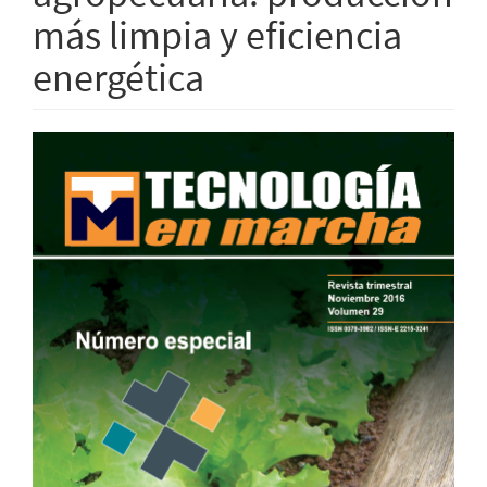
más limpia y eficiencia
energética
Barra
lateral
del
artículo