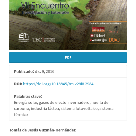
PDF
Publicado:
dic. 9, 2016
DOI:
https://doi.org/10.18845/tm.v29i8.2984
Palabras clave:
Energía solar, gases de efecto invernadero, huella de
carbono, industria láctea, sistema fotovoltaico, sistema
térmico
Contenido
Tomás de Jesús Guzmán-Hernández