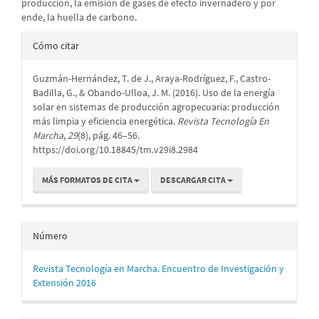
producción, la emisión de gases de efecto invernadero y por
ende, la huella de carbono.
Detalles
Cómo citar
del
Guzmán-Hernández, T. de J., Araya-Rodríguez, F., Castro-
artículo
Badilla, G., & Obando-Ulloa, J. M. (2016). Uso de la energía
solar en sistemas de producción agropecuaria: producción
más limpia y eficiencia energética.
Revista Tecnología En
Marcha
,
29
(8), pág. 46–56.
https://doi.org/10.18845/tm.v29i8.2984
MÁS FORMATOS DE CITA
DESCARGAR CITA
Número
Revista Tecnología en Marcha. Encuentro de Investigación y
Extensión 2016