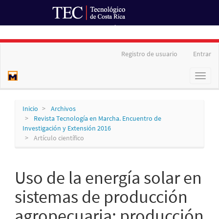
Ir al Portal de Revistas
Navegación
Registro de usuario
Entrar
principal
Contenido
Toggl
principal
naviga
Barra
lateral
Inicio
Archivos
Revista Tecnología en Marcha. Encuentro de
Investigación y Extensión 2016
Artículo científico
Uso de la energía solar en
sistemas de producción
agropecuaria: producción