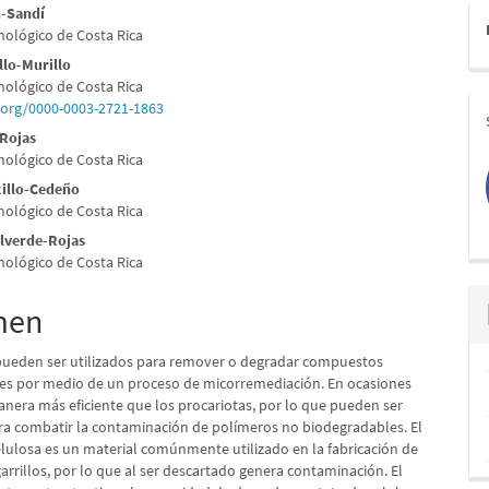
pal
n-Sandí
nológico de Costa Rica
lo
llo-Murillo
nológico de Costa Rica
d.org/0000-0003-2721-1863
-Rojas
nológico de Costa Rica
cillo-Cedeño
nológico de Costa Rica
alverde-Rojas
nológico de Costa Rica
men
ueden ser utilizados para remover o degradar compuestos
s por medio de un proceso de micorremediación. En ocasiones
anera más eficiente que los procariotas, por lo que pueden ser
ara combatir la contaminación de polímeros no biodegradables. El
elulosa es un material comúnmente utilizado en la fabricación de
igarrillos, por lo que al ser descartado genera contaminación. El