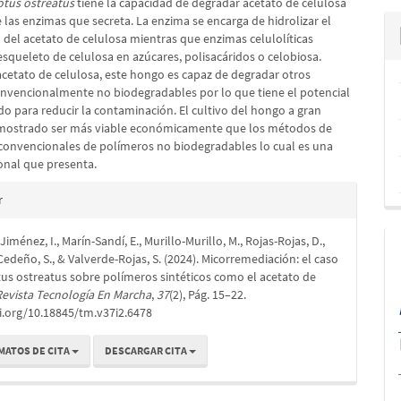
otus ostreatus
tiene la capacidad de degradar acetato de celulosa
las enzimas que secreta. La enzima se encarga de hidrolizar el
 del acetato de celulosa mientras que enzimas celulolíticas
esqueleto de celulosa en azúcares, polisacáridos o celobiosa.
cetato de celulosa, este hongo es capaz de degradar otros
nvencionalmente no biodegradables por lo que tiene el potencial
ado para reducir la contaminación. El cultivo del hongo a gran
emostrado ser más viable económicamente que los métodos de
convencionales de polímeros no biodegradables lo cual es una
ional que presenta.
es
r
iménez, I., Marín-Sandí, E., Murillo-Murillo, M., Rojas-Rojas, D.,
lo
-Cedeño, S., & Valverde-Rojas, S. (2024). Micorremediación: el caso
us ostreatus sobre polímeros sintéticos como el acetato de
Revista Tecnología En Marcha
,
37
(2), Pág. 15–22.
i.org/10.18845/tm.v37i2.6478
MATOS DE CITA
DESCARGAR CITA