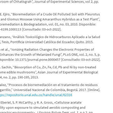
room of Chhatisgrah”, Journal of Experimental Sciences, vol 2, pp.
E. Ejiro, “Bioremediation of a Crude Oil Polluted Soil with Pleurotus
and Glomus Mosseae Using Amaranthus Hybridus as a Test Plant”,
oremediation & Biodegradation, vol. 01, no. 03, 2010. Disponible:
-6199.1000113 [Consultado: 03-oct-2022].
Manzano, “Análisis Toxicológico de Hidrocarburos Aplicado a la Salud
 Tesis, Pontificia Universidad Católica del Ecuador, Quito. 2015.
et al., “Ionizing Radiation Changes the Electronic Properties of
nhances the Growth of Melanized Fungi”, PLoS ONE, vol. 2, no. 5, p.
Disponible: 10.1371/journal.pone.0000457 [Consultado: 03-oct-2022].
D. Sachin, “Biosorption of Cu, Zn, Fe, Cd, Pb and Ni by non-treated
ome edible mushrooms”, Asian Journal of Experimental Biological
4, no. 2, pp. 190-195, 2013.
alez, “Procesos de biorremediación en el tratamiento de residuos
igarrillo,” Universidad Nacional de Colombia, Bogotá. 2017. [Online].
tps://repositorio.unal.edu.co/handle/unal/62316
. Eberiel, S. P. McCarthy, y R. A. Gross, «Cellulose acetate
lity upon exposure to simulated aerobic composting and
reactor environments», J Environ Polym Degr, vol. 1, n.o 2, pp.