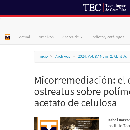
Navegación
principal
Contenido
Actual
Archivos
Acerca de
Índices y catálogos
principal
Barra
lateral
Inicio
Archivos
2024: Vol. 37 Núm. 2: Abril-Ju
Micorremediación: el 
ostreatus sobre polím
acetato de celulosa
Barra
Conte
Isabel Barra
Instituto Tec