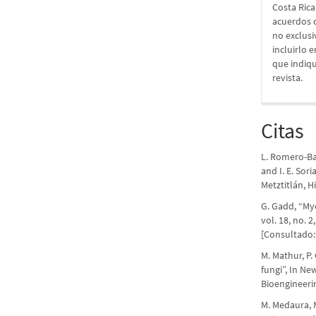
Costa Rica
acuerdos c
no exclusiv
incluirlo 
que indiqu
revista.
Citas
L. Romero-Bau
and I. E. Sor
Metztitlán, H
G. Gadd, “My
vol. 18, no. 
[Consultado:
M. Mathur, P.
fungi”, In N
Bioengineerin
M. Medaura, M