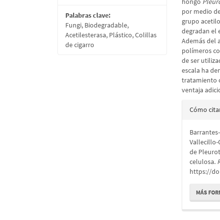
hongo
Pleur
por medio de 
Palabras clave:
grupo acetilo
Fungi, Biodegradable,
degradan el 
Acetilesterasa, Plástico, Colillas
Además del a
de cigarro
polímeros co
de ser utiliz
escala ha d
tratamiento 
ventaja adic
Detall
Cómo cita
del
Barrantes-J
artícu
Vallecillo
de Pleurot
celulosa.
https://do
MÁS FOR