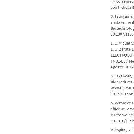
“Micorremedi
con hidrocarb
S. Tsujiyama
shiitake mush
Biotechnology
10.1007/s105
L. E. Miguel 
L. G. Zárate
ELECTROQUÍ
FM01-LC,” Mem
Agosto. 2017
S. Eskander, 
Bioproducts 
Waste Simula
2012. Dispon
A. Verma et 
efficient rem
Macromolecule
10.1016/j.ijb
R. Yogita, S.