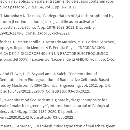
ación y su aplicación para el tratamiento de suelos contaminados
uros pesados”, V REDISA, vol 1, pp. 1-7, 2013.
, T. Muraoka y N. Takada, “Biodegradation of 2,4-dichlorophenol by
room (Lentinula edodes) using vanillin as an activator”,
 Letters, vol. 35, no. 7, pp. 1079-1083, 2013. Disponible:
29-013-1179-5 [Consultado: 03-oct-2022].
Sánchez, G. Martínez Villa, J. Mentado Morales, M. E. Codero Sánchez,
 López, A. Regalado Méndez, y E. Peralta Reyes, “DEGRADACIÓN
MICA DE 2,4-DICLOROFENOL EN UN REACTOR ELECTROQUÍMICO
orias del XXXVIII Encuentro Nacional de la AMIDIQ, vol. I, pp. 1–5,
.
S. Abd El-Aziz, H. El-Sayaad and H. Saleh, “Cementation of
Generated from Biodegradation of Radioactive Cellulosic-Based
tes by Mushroom”, ISRN Chemical Engineering, vol. 2012, pp. 1-6,
ible: 10.5402/2012/329676 [Consultado: 03-oct-2022].
al., “Graphite modified sodium alginate hydrogel composite for
oval of malachite green dye”, International Journal of Biological
s, vol. 148, pp. 1130-1139, 2020. Disponible:
iomac.2020.01.142 [Consultado: 03-oct-2022].
 Simanta, S. Aparna y S. Kamlesh, “Biodegradation of malachite green