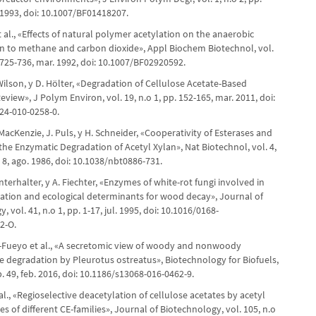
 1993, doi: 10.1007/BF01418207.
et al., «Effects of natural polymer acetylation on the anaerobic
n to methane and carbon dioxide», Appl Biochem Biotechnol, vol.
. 725-736, mar. 1992, doi: 10.1007/BF02920592.
. Wilson, y D. Hölter, «Degradation of Cellulose Acetate-Based
Review», J Polym Environ, vol. 19, n.o 1, pp. 152-165, mar. 2011, doi:
24-010-0258-0.
R. MacKenzie, J. Puls, y H. Schneider, «Cooperativity of Esterases and
the Enzymatic Degradation of Acetyl Xylan», Nat Biotechnol, vol. 4,
.o 8, ago. 1986, doi: 10.1038/nbt0886-731.
interhalter, y A. Fiechter, «Enzymes of white-rot fungi involved in
dation and ecological determinants for wood decay», Journal of
 vol. 41, n.o 1, pp. 1-17, jul. 1995, doi: 10.1016/0168-
2-O.
-Fueyo et al., «A secretomic view of woody and nonwoody
se degradation by Pleurotus ostreatus», Biotechnology for Biofuels,
 p. 49, feb. 2016, doi: 10.1186/s13068-016-0462-9.
 al., «Regioselective deacetylation of cellulose acetates by acetyl
es of different CE-families», Journal of Biotechnology, vol. 105, n.o