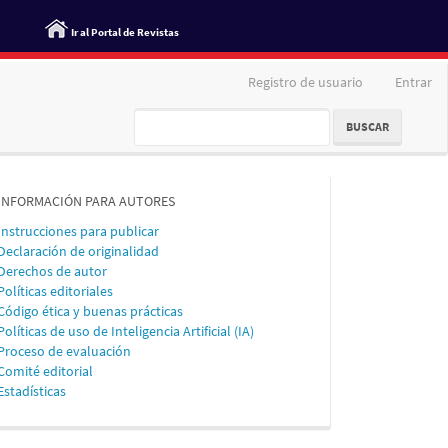
Ir al Portal de Revistas
Registro de usuario
Entrar
BUSCAR
informacion
INFORMACIÓN PARA AUTORES
Instrucciones para publicar
Declaración de originalidad
Derechos de autor
Políticas editoriales
Código ética y buenas prácticas
Políticas de uso de Inteligencia Artificial (IA)
Proceso de evaluación
Comité editorial
Estadísticas