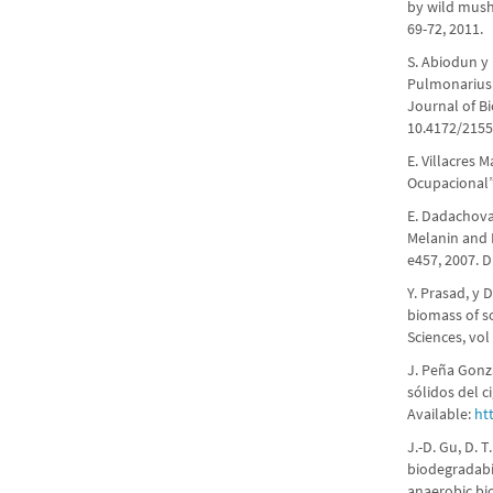
by wild mush
69-72, 2011.
S. Abiodun y 
Pulmonarius 
Journal of Bi
10.4172/2155
E. Villacres 
Ocupacional”,
E. Dadachova 
Melanin and E
e457, 2007. 
Y. Prasad, y 
biomass of s
Sciences, vol 
J. Peña Gonz
sólidos del c
Available:
ht
J.-D. Gu, D. T
biodegradabi
anaerobic bio