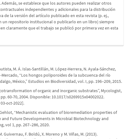
. Además, se establece que los autores pueden realizar otros
ontractuales independientes y adicionales para la distribución
a de la versión del artículo publicado en esta revista (p. ej.,
en un repositorio institucional o publicarlo en un libro) siempre
en claramente que el trabajo se publicó por primera vez en esta
tista, M. Á. Islas-Santillán, M. López-Herrera, N. Ayala-Sánchez,
ia-Mercado, “Los hongos poliporoides de la subcuenca del río
idalgo, México,” Estudios en Biodiversidad, vol. I, pp. 196–209, 2015.
cotransformation of organic and inorganic substrates”, Mycologist,
2, pp. 60-70, 2004. Disponible: 10.1017/s0269915x04002022.
 03-oct-2022].
 Gehlot, “Mechanistic evaluation of bioremediation properties of
ew and Future Developments in Microbial Biotechnology and
g, vol 1, pp. 267–286, 2020.
. Guivernau, F. Boldú, X. Moreno y M. Viñas, M. (2013).