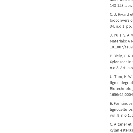
143-153, abr.
C. J. Rivard 
bioconversio
34, n.o 1, pp
J. Puls, S. A
Materials: A 
10.1007/s109
P. Biely, C. 
Xylanases in 
n.o 8, Art. n
U. Tuor, K. W
lignin degra
Biotechnology,
1656(95)0004
E. Fernández
lignocellulo
vol. 9, n.o 1,
C. Altaner et
xylan esteras