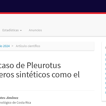
Estadísticas
Anuncios
nio 2024
Artículo científico
caso de Pleurotus
eros sintéticos como el
nido
ntes-Jiménez
nológico de Costa Rica