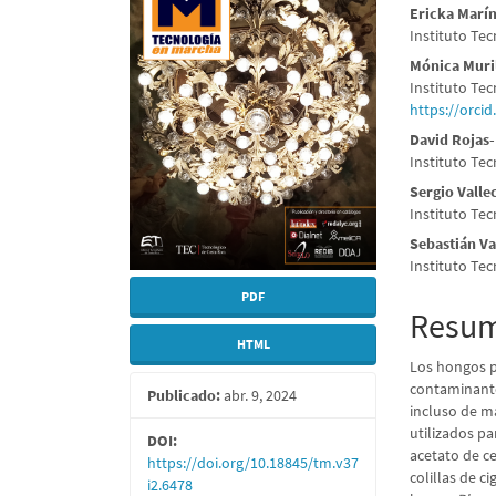
lateral
princi
Ericka Marí
del
del
Instituto Tec
artículo
artícu
Mónica Muri
Instituto Tec
https://orci
David Rojas
Instituto Tec
Sergio Valle
Instituto Tec
Sebastián V
Instituto Tec
PDF
Resu
HTML
Los hongos p
contaminante
Publicado:
abr. 9, 2024
incluso de m
utilizados p
DOI:
acetato de c
https://doi.org/10.18845/tm.v37
colillas de c
i2.6478