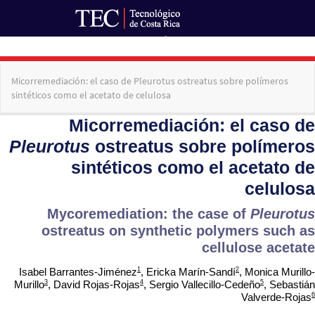
Ir al Portal de Revistas
Volver
Micorremediación: el caso de Pleurotus ostreatus sobre polímeros
a
sintéticos como el acetato de celulosa
los
detalles
del
artículo