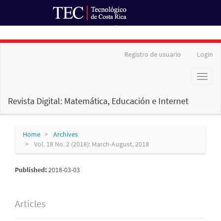
Ir al Portal de Revistas
Main
Registro de usuario
Login
Navigation
Main
Toggl
Content
naviga
Sidebar
Revista Digital: Matemática, Educación e Internet
Home
Archives
Vol. 18 No. 2 (2018): March-August, 2018
Published:
2018-03-03
Articles