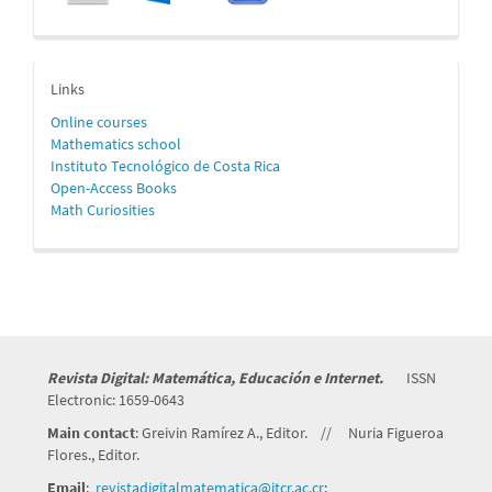
enlaces
Links
Online
courses
Mathematics school
Instituto Tecnológico de Costa Rica
Open-Access Books
Math Curiosities
Revista Digital: Matemática, Educación e Internet.
ISSN
Electronic: 1659-0643
Main contact
: Greivin Ramírez A., Editor. // Nuria Figueroa
Flores., Editor.
Email
:
revistadigitalmatematica@itcr.
ac.cr
;