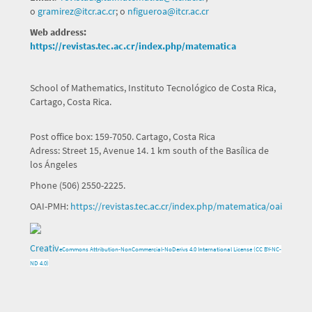
o
gramirez@itcr.ac.cr
; o
nfigueroa@itcr.ac.cr
Web address:
https://revistas.tec.ac.cr/index.php/matematica
School of Mathematics, Instituto Tecnológico de Costa Rica,
Cartago, Costa Rica.
Post office box: 159-7050. Cartago, Costa Rica
Adress: Street 15, Avenue 14. 1 km south of the Basílica de
los Ángeles
Phone (506) 2550-2225.
OAI-PMH:
https://revistas.tec.ac.cr/index.php/matematica/oai
Creativ
e
Commons Attribution-NonCommercial-NoDerivs 4.0 International License (CC BY-NC-
ND 4.0)