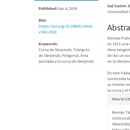
Isaí Cantor 
Published:
Apr 4, 2018
Universidad
DOI:
Abstra
https://doi.org/10.18845/rdmei.
v18i2.3520
Waclaw Franci
Keywords:
en 1915 una c
Curva de Sierpinski, Triángulo
tiene tangent
de Sierpinski, Poligonal, Área
de dar un con
asociada a la curva de Sierpinski
en la literat
En este traba
construida t
su interior e
la curva y el
Articl
How to Ci
Detail
Román Tiza
contrucció
Matemátic
https://do