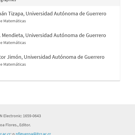
mán Tizapa,
Universidad Autónoma de Guerrero
de Matemáticas
. Mendieta,
Universidad Autónoma de Guerrero
de Matemáticas
ntor Jimón,
Universidad Autónoma de Guerrero
de Matemáticas
N Electronic: 1659-0643
a Flores., Editor.
.ac.cr
; o
nfigueroa@itcr.ac.cr