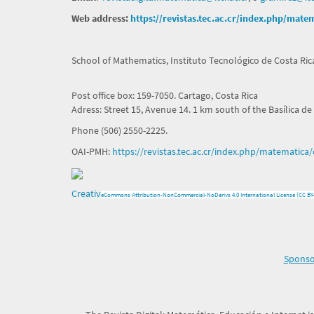
Web address:
https://revistas.tec.ac.cr/index.php/mate
School of Mathematics, Instituto Tecnológico de Costa Rica
Post office box: 159-7050. Cartago, Costa Rica
Adress: Street 15, Avenue 14. 1 km south of the Basílica de
Phone (506) 2550-2225.
OAI-PMH:
https://revistas.tec.ac.cr/index.php/matematica/
Creativ
e
Commons Attribution-NonCommercial-NoDerivs 4.0 International License (CC BY
Sponsor