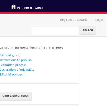
Ir al Portal de Revistas
Registro de usuario
Login
SEARCH
MAGAZINE INFORMATION FOR THE AUTHORS
Editorial group
Instructions to publish
Evaluation process
Declaration of originality
Editorial policies
ake
MAKE A SUBMISSION