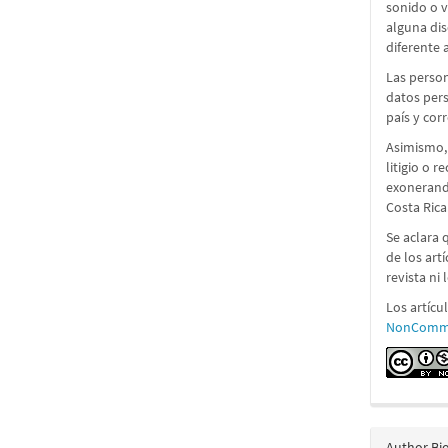
sonido o 
alguna dis
diferente a
Las person
datos pers
país y cor
Asimismo,
litigio o 
exonerando
Costa Rica
Se aclara 
de los art
revista ni
Los artícu
NonCommer
Author Bi