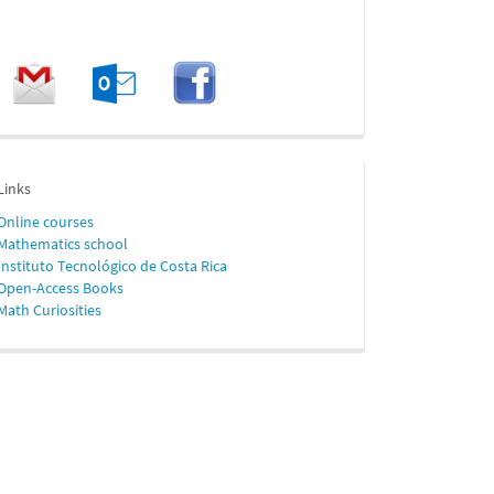
enlaces
Links
Online
courses
Mathematics school
Instituto Tecnológico de Costa Rica
Open-Access Books
Math Curiosities