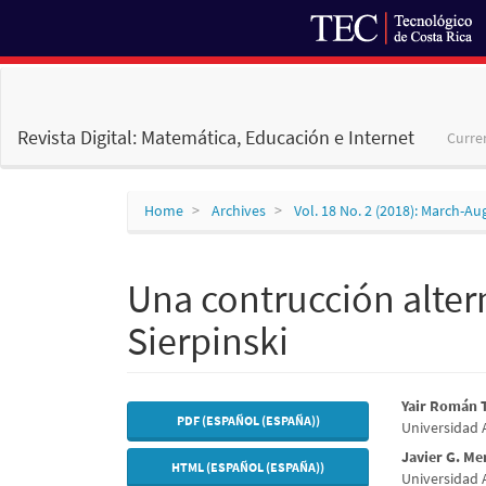
Main
Navigation
Main
Revista Digital: Matemática, Educación e Internet
Curre
Content
Sidebar
Home
Archives
Vol. 18 No. 2 (2018): March-Au
Una contrucción altern
Sierpinski
Article
Main
Yair Román 
PDF (ESPAÑOL (ESPAÑA))
Universidad
Sidebar
Articl
Javier G. Me
HTML (ESPAÑOL (ESPAÑA))
Conte
Universidad