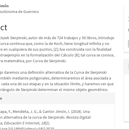
S
Jimón
 Autónoma de Guerrero
ct
szek Sierpinski, autor de más de 724 trabajos y 50 libros, introdujo
urva continua que, como la de Koch, tiene longitud infinita y no
e en cualquiera de sus puntos, [2]; fue construida con la finalidad
traejemplo en la formalización del Cálculo [8]; tal curva se conoce,
ura matemática, por Curva de Sierpinski.
jo daremos una definición alternativa de la Curva de Sierpinski
ambién mediante poligonales, determinaremos el área asociada a
n cada una de sus etapas y en la situación límite, y haremos ver que
 triángulo de Sierpinski determinan el mismo objeto geométrico.
e
te
s
pa, Y., Mendieta, J. G., & Cantor Jimón, I. (2018). Una
n alternativa de la curva de Sierpinski.
Revista Digital:
a, Educación E Internet
,
18
(2).
i.org/10.18845/rdmei.v18i2.3520