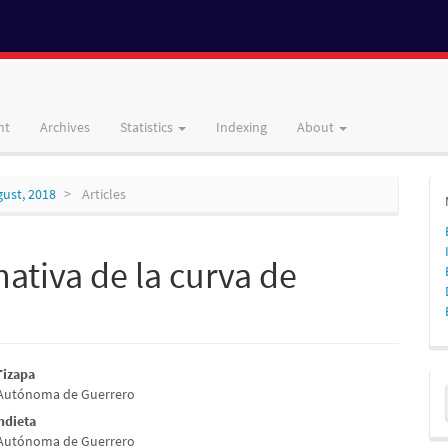
nt
Archives
Statistics
Indexing
About
gust, 2018
Articles
ativa de la curva de
Tizapa
M
 Autónoma de Guerrero
e
a
ndieta
nt
 Autónoma de Guerrero