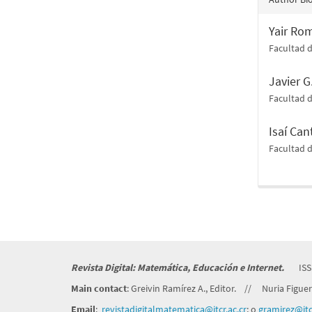
Yair Ro
Facultad 
Javier G
Facultad 
Isaí Ca
Facultad 
Revista Digital: Matemática, Educación e Internet.
ISS
Main contact
: Greivin Ramírez A., Editor. // Nuria Figuero
Email
:
revistadigitalmatematica@itcr.
ac.cr
; o
gramirez@itcr