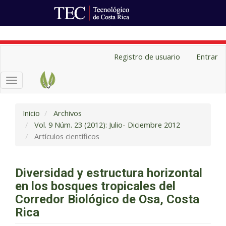
Ir al Portal de Revistas
Navegación
Registro de usuario
Entrar
principal
Contenido
Toggle
principal
navigation
Barra
lateral
Inicio
Archivos
Vol. 9 Núm. 23 (2012): Julio- Diciembre 2012
Artículos científicos
Diversidad y estructura horizontal
en los bosques tropicales del
Corredor Biológico de Osa, Costa
Rica