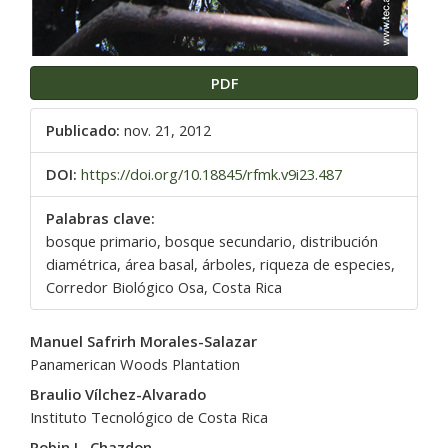
PDF
Publicado:
nov. 21, 2012
DOI:
https://doi.org/10.18845/rfmk.v9i23.487
Palabras clave:
bosque primario, bosque secundario, distribución
diamétrica, área basal, árboles, riqueza de especies,
Corredor Biológico Osa, Costa Rica
Contenido
Manuel Safrirh Morales-Salazar
principal
Panamerican Woods Plantation
del
Braulio Vílchez-Alvarado
artículo
Instituto Tecnológico de Costa Rica
Robin L. Chazdon