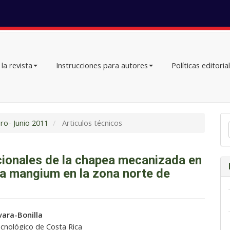
la revista
Instrucciones para autores
Políticas editoria
En
ero- Junio 2011
Articulos técnicos
un
ar
cionales de la chapea mecanizada en
a mangium en la zona norte de
do
ara-Bonilla
ecnológico de Costa Rica