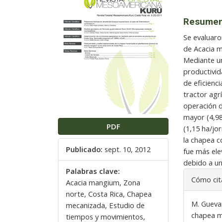
del
del
artículo
artículo
Resume
Se evaluaro
de Acacia m
Mediante u
productivid
de eficienc
tractor agr
operación d
mayor (4,9
PDF
(1,15 ha/jo
la chapea c
Publicado:
sept. 10, 2012
fue más ele
debido a u
Palabras clave:
Detalles
Cómo cit
Acacia mangium, Zona
del
artículo
norte, Costa Rica, Chapea
M. Guevar
mecanizada, Estudio de
chapea m
tiempos y movimientos,