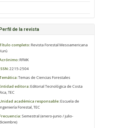
Perfil de la revista
Título completo:
Revista Forestal Mesoamericana
Kurú
Acrónimo:
RFMK
ISSN:
2215-2504
Temática:
Temas de Ciencias Forestales
Entidad editora:
Editorial Tecnológica de Costa
Rica, TEC
Unidad académica responsable:
Escuela de
Ingeniería Forestal, TEC
Frecuencia:
Semestral (enero-junio / julio-
diciembre)