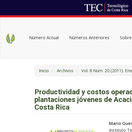
Navegación
principal
Contenido
Número Actual
Números Anteriores
Sobre 
principal
Barra
lateral
Inicio
Archivos
Vol. 8 Núm. 20 (2011): En
Productividad y costos opera
plantaciones jóvenes de Acaci
Costa Rica
Barra
Conteni
Mario Guev
lateral
principal
Instituto T