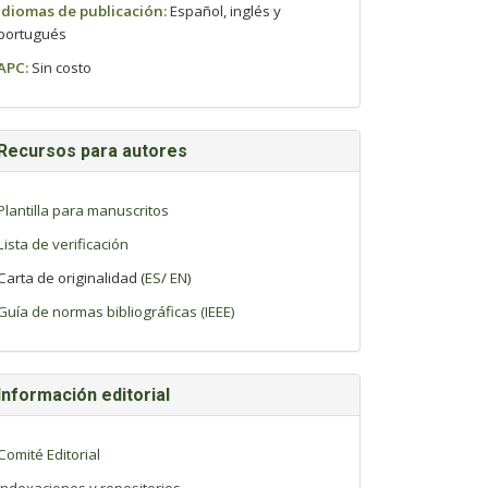
Idiomas de publicación:
Español, inglés y
portugués
APC:
Sin costo
Recursos para autores
Plantilla para manuscritos
Lista de verificación
Carta de originalidad (
ES
/
EN
)
Guía de normas bibliográficas (IEEE)
Información editorial
Comité Editorial