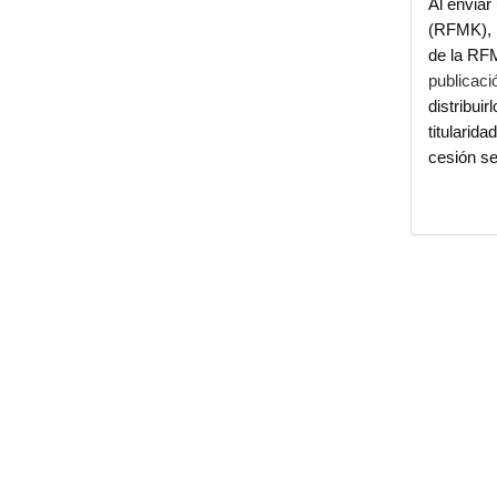
Al enviar
(RFMK), l
de la R
publicac
distribuir
titularid
cesión se