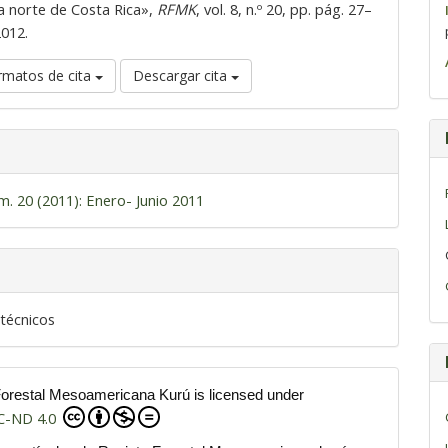
a norte de Costa Rica»,
RFMK
, vol. 8, n.º 20, pp. pág. 27–
2012.
rmatos de cita
Descargar cita
m. 20 (2011): Enero- Junio 2011
 técnicos
Forestal Mesoamericana Kurú is licensed under
C-ND 4.0