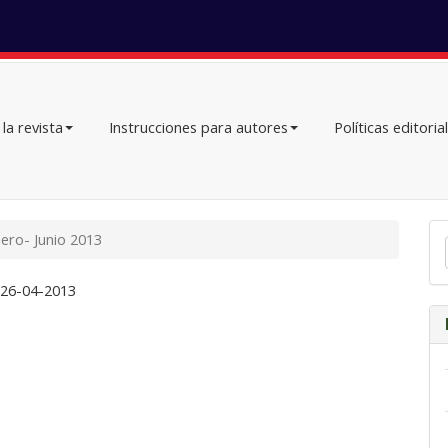
la revista
Instrucciones para autores
Políticas editoria
En
nero- Junio 2013
un
ar
:
26-04-2013