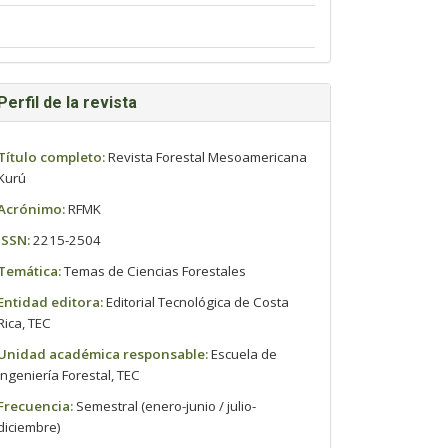
Perfil de la revista
Título completo:
Revista Forestal Mesoamericana
Kurú
Acrónimo:
RFMK
ISSN:
2215-2504
Temática:
Temas de Ciencias Forestales
Entidad editora:
Editorial Tecnológica de Costa
Rica, TEC
Unidad académica responsable:
Escuela de
Ingeniería Forestal, TEC
Frecuencia:
Semestral (enero-junio / julio-
diciembre)