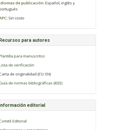
Idiomas de publicación:
Español, inglés y
portugués
APC:
Sin costo
Recursos para autores
Plantilla para manuscritos
Lista de verificación
Carta de originalidad (
ES
/
EN
)
Guía de normas bibliográficas (IEEE)
Información editorial
Comité Editorial