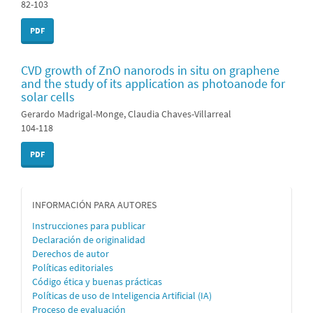
82-103
PDF
CVD growth of ZnO nanorods in situ on graphene
and the study of its application as photoanode for
solar cells
Gerardo Madrigal-Monge, Claudia Chaves-Villarreal
104-118
PDF
informacion
INFORMACIÓN PARA AUTORES
Instrucciones para publicar
Declaración de originalidad
Derechos de autor
Políticas editoriales
Código ética y buenas prácticas
Políticas de uso de Inteligencia Artificial (IA)
Proceso de evaluación