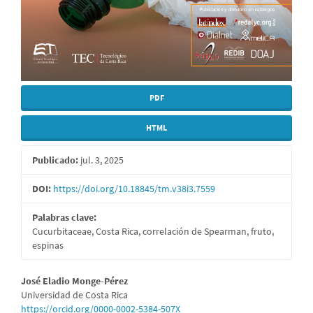
PDF
HTML
Publicado:
jul. 3, 2025
DOI:
https://doi.org/10.18845/tm.v38i3.7559
Palabras clave:
Cucurbitaceae, Costa Rica, correlación de Spearman, fruto,
espinas
Contenido
José Eladio Monge-Pérez
Universidad de Costa Rica
principal
https://orcid.org/0000-0002-5384-507X