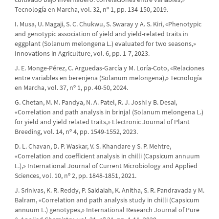
Tecnología en Marcha, vol. 32, nº 1, pp. 134-150, 2019.
I. Musa, U. Magaji, S. C. Chukwu, S. Swaray y A. S. Kiri, «Phenotypic
and genotypic association of yield and yield-related traits in
eggplant (Solanum melongena L.) evaluated for two seasons,»
Innovations in Agriculture, vol. 6, pp. 1-7, 2023.
J. E. Monge-Pérez, C. Arguedas-García y M. Loría-Coto, «Relaciones
entre variables en berenjena (Solanum melongena),» Tecnología
en Marcha, vol. 37, nº 1, pp. 40-50, 2024.
G. Chetan, M. M. Pandya, N. A. Patel, R. J. Joshi y B. Desai,
«Correlation and path analysis in brinjal (Solanum melongena L.)
for yield and yield related traits,» Electronic Journal of Plant
Breeding, vol. 14, nº 4, pp. 1549-1552, 2023.
D. L. Chavan, D. P. Waskar, V. S. Khandare y S. P. Mehtre,
«Correlation and coefficient analysis in chilli (Capsicum annuum
L.),» International Journal of Current Microbiology and Applied
Sciences, vol. 10, nº 2, pp. 1848-1851, 2021.
J. Srinivas, K. R. Reddy, P. Saidaiah, K. Anitha, S. R. Pandravada y M.
Balram, «Correlation and path analysis study in chilli (Capsicum
annuum L.) genotypes,» International Research Journal of Pure