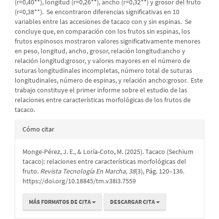
(r=0,40**), longitud (r=0,26**), ancho (r=0,32**) y grosor del fruto
(r=0,38**). Se encontraron diferencias significativas en 10
variables entre las accesiones de tacaco con y sin espinas. Se
concluye que, en comparación con los frutos sin espinas, los
frutos espinosos mostraron valores significativamente menores
en peso, longitud, ancho, grosor, relación longitud:ancho y
relación longitud:grosor, y valores mayores en el número de
suturas longitudinales incompletas, número total de suturas
longitudinales, número de espinas, y relación ancho:grosor. Este
trabajo constituye el primer informe sobre el estudio de las
relaciones entre características morfológicas de los frutos de
tacaco.
Detalles
Cómo citar
del
Monge-Pérez, J. E., & Loría-Coto, M. (2025). Tacaco (Sechium
artículo
tacaco): relaciones entre características morfológicas del
fruto.
Revista Tecnología En Marcha
,
38
(3), Pág. 120–136.
https://doi.org/10.18845/tm.v38i3.7559
MÁS FORMATOS DE CITA
DESCARGAR CITA