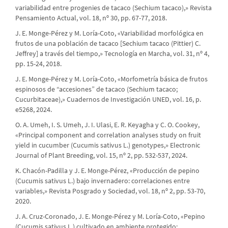
variabilidad entre progenies de tacaco (Sechium tacaco),» Revista
Pensamiento Actual, vol. 18, nº 30, pp. 67-77, 2018.
J. E. Monge-Pérez y M. Loría-Coto, «Variabilidad morfológica en
frutos de una población de tacaco [Sechium tacaco (Pittier) C.
Jeffrey] a través del tiempo,» Tecnología en Marcha, vol. 31, nº 4,
pp. 15-24, 2018.
J. E. Monge-Pérez y M. Loría-Coto, «Morfometría básica de frutos
espinosos de “accesiones” de tacaco (Sechium tacaco;
Cucurbitaceae),» Cuadernos de Investigación UNED, vol. 16, p.
e5268, 2024.
O. A. Umeh, I. S. Umeh, J. I. Ulasi, E. R. Keyagha y C. O. Cookey,
«Principal component and correlation analyses study on fruit
yield in cucumber (Cucumis sativus L.) genotypes,» Electronic
Journal of Plant Breeding, vol. 15, nº 2, pp. 532-537, 2024.
K. Chacón-Padilla y J. E. Monge-Pérez, «Producción de pepino
(Cucumis sativus L.) bajo invernadero: correlaciones entre
variables,» Revista Posgrado y Sociedad, vol. 18, nº 2, pp. 53-70,
2020.
J. A. Cruz-Coronado, J. E. Monge-Pérez y M. Loría-Coto, «Pepino
(Cucumis sativus L.) cultivado en ambiente protegido: