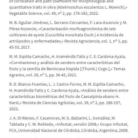
of correlation and path coefficient for morphological and
quantitative traits in okra (Abelmoschus esculentus L. Moench),»
Vegetable Science, vol. 49, nº 2, pp. 176-182, 2022.
M. B. Aguilar-Jiménez, L. Serrano-Cervantes, F. Lara-Ascencio y M.
Pérez-Ascencio, «Caracterización morfoagronómica de seis
cultivares de ayote (Cucurbita moschata Duch.) e incidencia de
artrópodos y enfermedades,» Revista Agrociencia, vol. 1, nº 1, pp.
45-55, 2017.
M. M. Espitia-Camacho, H. Araméndiz-Tatis y C. E. Cardona-Ayala,
«Correlaciones y análisis de sendero entre características del
fruto y la semilla de Benincasa hispida [(Thunb.) Cogn.],» Temas
Agrarios, vol. 26, nº 1, pp. 36-45, 2021.
R. D. Blanco-Fuentes, L. J. Castro-Torres, M. M. Espitia-Camacho,
H. Araméndiz-Tatis y C. Cardona-Ayala, «Análisis de sendero entre
características biométricas del fruto de Caesalpinia ebano H.
Karst,» Revista de Ciencias Agrícolas, vol. 39, nº 2, pp. 186-197,
2022.
J. A. Di Rienzo, F. Casanoves, M. G. Balzarini, L. González, M.
Tablada y C. W. Robledo, «Infostat, versión 2008,» Grupo Infostat,
FCA, Universidad Nacional de Córdoba, Córdoba, Argentina, 2008.