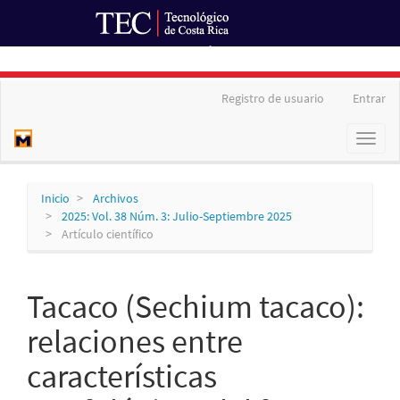
Ir al Portal de Revistas
Navegación
Registro de usuario
Entrar
principal
Contenido
Toggl
principal
naviga
Barra
lateral
Inicio
Archivos
2025: Vol. 38 Núm. 3: Julio-Septiembre 2025
Artículo científico
Tacaco (Sechium tacaco):
relaciones entre
características