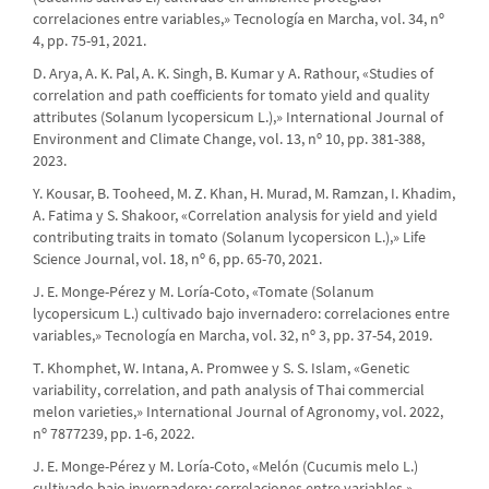
correlaciones entre variables,» Tecnología en Marcha, vol. 34, nº
4, pp. 75-91, 2021.
D. Arya, A. K. Pal, A. K. Singh, B. Kumar y A. Rathour, «Studies of
correlation and path coefficients for tomato yield and quality
attributes (Solanum lycopersicum L.),» International Journal of
Environment and Climate Change, vol. 13, nº 10, pp. 381-388,
2023.
Y. Kousar, B. Tooheed, M. Z. Khan, H. Murad, M. Ramzan, I. Khadim,
A. Fatima y S. Shakoor, «Correlation analysis for yield and yield
contributing traits in tomato (Solanum lycopersicon L.),» Life
Science Journal, vol. 18, nº 6, pp. 65-70, 2021.
J. E. Monge-Pérez y M. Loría-Coto, «Tomate (Solanum
lycopersicum L.) cultivado bajo invernadero: correlaciones entre
variables,» Tecnología en Marcha, vol. 32, nº 3, pp. 37-54, 2019.
T. Khomphet, W. Intana, A. Promwee y S. S. Islam, «Genetic
variability, correlation, and path analysis of Thai commercial
melon varieties,» International Journal of Agronomy, vol. 2022,
nº 7877239, pp. 1-6, 2022.
J. E. Monge-Pérez y M. Loría-Coto, «Melón (Cucumis melo L.)
cultivado bajo invernadero: correlaciones entre variables,»