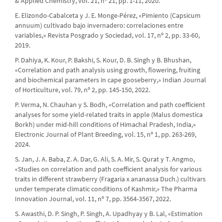
& Applied Chemistry, vol. 21, nº 21, pp. 1-11, 2020.
E. Elizondo-Cabalceta y J. E. Monge-Pérez, «Pimiento (Capsicum
annuum) cultivado bajo invernadero: correlaciones entre
variables,» Revista Posgrado y Sociedad, vol. 17, nº 2, pp. 33-60,
2019.
P. Dahiya, K. Kour, P. Bakshi, S. Kour, D. B. Singh y B. Bhushan,
«Correlation and path analysis using growth, flowering, fruiting
and biochemical parameters in cape gooseberry,» Indian Journal
of Horticulture, vol. 79, nº 2, pp. 145-150, 2022.
P. Verma, N. Chauhan y S. Bodh, «Correlation and path coefficient
analyses for some yield-related traits in apple (Malus domestica
Borkh) under mid-hill conditions of Himachal Pradesh, India,»
Electronic Journal of Plant Breeding, vol. 15, nº 1, pp. 263-269,
2024.
S. Jan, J. A. Baba, Z. A. Dar, G. Ali, S. A. Mir, S. Qurat y T. Angmo,
«Studies on correlation and path coefficient analysis for various
traits in different strawberry (Fragaria x ananassa Duch.) cultivars
under temperate climatic conditions of Kashmir,» The Pharma
Innovation Journal, vol. 11, nº 7, pp. 3564-3567, 2022.
S. Awasthi, D. P. Singh, P. Singh, A. Upadhyay y B. Lal, «Estimation