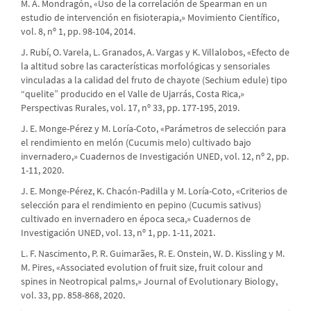
M. A. Mondragón, «Uso de la correlación de Spearman en un
estudio de intervención en fisioterapia,» Movimiento Científico,
vol. 8, nº 1, pp. 98-104, 2014.
J. Rubí, O. Varela, L. Granados, A. Vargas y K. Villalobos, «Efecto de
la altitud sobre las características morfológicas y sensoriales
vinculadas a la calidad del fruto de chayote (Sechium edule) tipo
“quelite” producido en el Valle de Ujarrás, Costa Rica,»
Perspectivas Rurales, vol. 17, nº 33, pp. 177-195, 2019.
J. E. Monge-Pérez y M. Loría-Coto, «Parámetros de selección para
el rendimiento en melón (Cucumis melo) cultivado bajo
invernadero,» Cuadernos de Investigación UNED, vol. 12, nº 2, pp.
1-11, 2020.
J. E. Monge-Pérez, K. Chacón-Padilla y M. Loría-Coto, «Criterios de
selección para el rendimiento en pepino (Cucumis sativus)
cultivado en invernadero en época seca,» Cuadernos de
Investigación UNED, vol. 13, nº 1, pp. 1-11, 2021.
L. F. Nascimento, P. R. Guimarães, R. E. Onstein, W. D. Kissling y M.
M. Pires, «Associated evolution of fruit size, fruit colour and
spines in Neotropical palms,» Journal of Evolutionary Biology,
vol. 33, pp. 858-868, 2020.