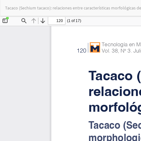
Volver
Tacaco (Sechium tacaco): relaciones entre características morfológicas de
a
los
detalles
del
artículo