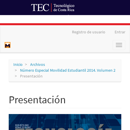
Ir al Portal de Revistas
Navegación
Registro de usuario
Entrar
principal
Contenido
Toggl
principal
naviga
Barra
lateral
Inicio
Archivos
Número Especial Movilidad Estudiantil 2014. Volumen 2
Presentación
Presentación
Barra
lateral