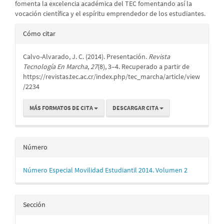
fomenta la excelencia académica del TEC fomentando así la
vocación científica y el espíritu emprendedor de los estudiantes.
Detalles
Cómo citar
del
Calvo-Alvarado, J. C. (2014). Presentación.
Revista
artículo
Tecnología En Marcha
,
27
(8), 3–4. Recuperado a partir de
https://revistas.tec.ac.cr/index.php/tec_marcha/article/view
/2234
MÁS FORMATOS DE CITA
DESCARGAR CITA
Número
Número Especial Movilidad Estudiantil 2014. Volumen 2
Sección