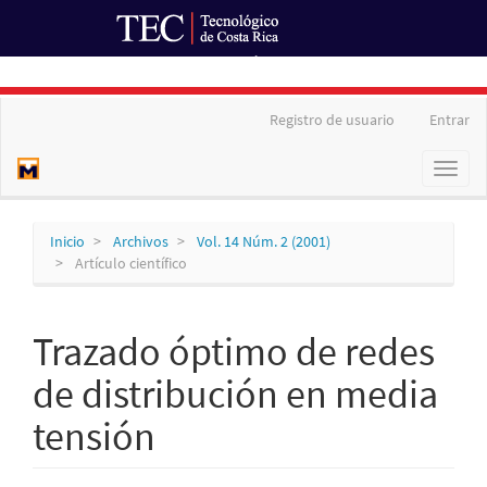
Ir al Portal de Revistas
Navegación
Registro de usuario
Entrar
principal
Contenido
Toggl
principal
naviga
Barra
lateral
Inicio
Archivos
Vol. 14 Núm. 2 (2001)
Artículo científico
Trazado óptimo de redes
de distribución en media
tensión