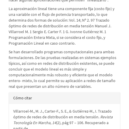
hacer algunas aproximaciones que permiten “linealizarlo”.
La aproximación lineal tiene una componente fija (costo fijo) y
una variable con el flujo de potencia transportado, lo que
determina dos formas de solución: Vol. 14; Nº 2. 97 Trazado
óptimo de redes de distribución en media tensión Manuel J.
Villarroel M. 1 Sergio E. Carter F. 1 G. Ivonne Gutiérrez M. 1
Programación Entera Mixta, si se considera el costo fijo, y
Programación Lineal en caso contrario.
Se han desarrollado programas computacionales para ambas
formulaciones. De las pruebas realizadas en sistemas ejemplos
típicos, así como en redes de distribución existentes, se puede
concluir que el modelo lineal es más simple y
computacionalmente más robusto y eficiente que el modelo
entero- mixto, lo cual permite su aplicación a redes de tamaño
real que presentan un alto número de variables.
Detalles
Cómo citar
del
Villarroel-M., M. J., Carter-F., S. E., & Gutiérrez-M., I. Trazado
artículo
óptimo de redes de distribución en media tensión.
Revista
Tecnología En Marcha
,
14
(2), pág 97 – 106. Recuperado a
partir de