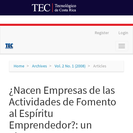
Ir al Portal de Revistas
Main
Register
Login
Navigation
Main
Toggl
Content
naviga
Sidebar
Home
Archives
Vol. 2 No. 1 (2008)
Articles
¿Nacen Empresas de las
Actividades de Fomento
al Espíritu
Emprendedor?: un