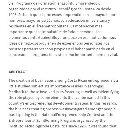
y el Programa de Formación enEspíritu Emprendedor,
organizados por el Instituto Tecnológicode Costa Rica desde
1996. Se halló que el procesoes emprendido en su mayoría por
hombres, mayores de 25años, con educación universitaria y
residentes en el áreametropolitana. La motivación más
importante que los impulsófue de índole personal, los
elementos contextualesinfluyeron poco en esa motivación, sus
ideas de negociosprovienen de experiencias personales, los
recursos paraarrancar son propios y el haber participado en el
concursoo el programa fue visto como importante pero no vital.
ABSTRACT
The creation of businesses among Costa Rican entrepreneursis a
little studied subject. Its importance resides in servingas
feedback to those involved in its fostering as well as inidentifying
the role played by some elements that canbe named in this
country’s entrepreneurial developmentsystem. In this research,
the business creating process wasinvestigated amongst people
participating in the NationalEntrepreneurship Contest and the
Entrepreneurial SpiritForming Program, organized by the
Instituto Tecnológicode Costa Rica since 1996. It was found that