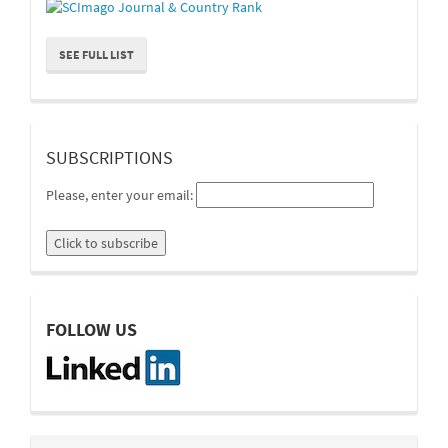
SEE FULL LIST
suscripcion
SUBSCRIPTIONS
Please, enter your email:
linkedin
FOLLOW US