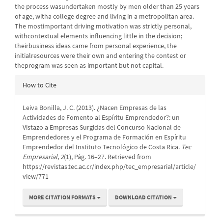
the process wasundertaken mostly by men older than 25 years
of age, witha college degree and living in a metropolitan area.
The mostimportant driving motivation was strictly personal,
withcontextual elements influencing little in the decision;
theirbusiness ideas came from personal experience, the
initialresources were their own and entering the contest or
theprogram was seen as important but not capital.
Article
How to Cite
Details
Leiva Bonilla, J. C. (2013). ¿Nacen Empresas de las
Actividades de Fomento al Espíritu Emprendedor?: un
Vistazo a Empresas Surgidas del Concurso Nacional de
Emprendedores y el Programa de Formación en Espíritu
Emprendedor del Instituto Tecnológico de Costa Rica.
Tec
Empresarial
,
2
(1), Pág. 16–27. Retrieved from
https://revistas.tec.ac.cr/index.php/tec_empresarial/article/
view/771
MORE CITATION FORMATS
DOWNLOAD CITATION