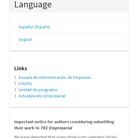
Language
Español (España)
English
relacionados
Links
》
Escuela de Administración de Empresas
》
CIADEG
》
Unidad de posgrados
》
Actualización Empresarial
message
Important notice for authors considering submitting
their work to
TEC Empresarial
We have detected that some third-party websites falsely