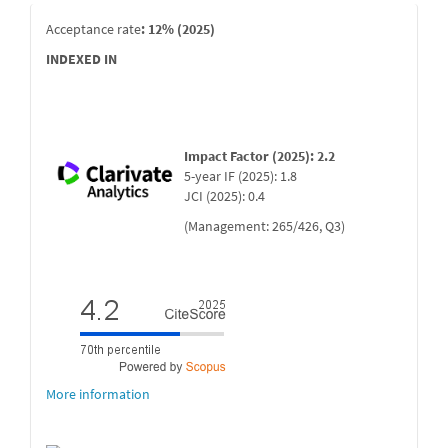
indexada
Acceptance rate
: 12% (2025)
INDEXED IN
Impact Factor (2025): 2.2
5-year IF (2025): 1.8
JCI (2025): 0.4
(Management: 265/426, Q3)
More information