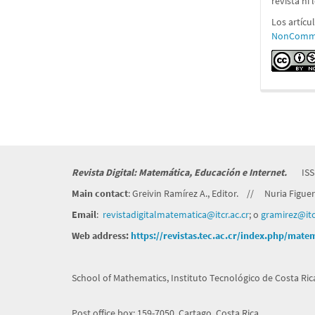
revista ni
Los artícu
NonCommer
Revista Digital: Matemática, Educación e Internet.
ISS
Main contact
: Greivin Ramírez A., Editor. // Nuria Figuero
Email
:
revistadigitalmatematica@itcr.
ac.cr
; o
gramirez@itcr
Web address:
https://revistas.tec.ac.cr/index.php/mate
School of Mathematics, Instituto Tecnológico de Costa Rica
Post office box: 159-7050. Cartago, Costa Rica