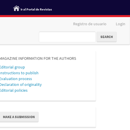
Ir al Portal de Revistas
Registro de usuario
Login
SEARCH
MAGAZINE INFORMATION FOR THE AUTHORS
Editorial group
Instructions to publish
Evaluation process
Declaration of originality
Editorial policies
ake
MAKE A SUBMISSION