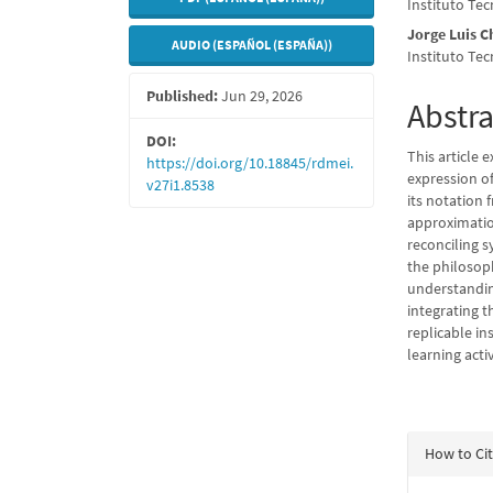
Instituto Tec
Sidebar
Articl
Jorge Luis C
AUDIO (ESPAÑOL (ESPAÑA))
Conte
Instituto Tec
Published:
Jun 29, 2026
Abstra
DOI:
This article
https://doi.org/10.18845/rdmei.
expression of
v27i1.8538
its notation
approximatio
reconciling s
the philosoph
understanding
integrating t
replicable in
learning activ
Articl
How to Ci
Detail