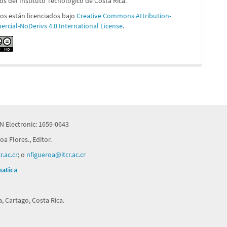
 los del Instituto Tecnológico de Costa Rica.
los están licenciados bajo
Creative Commons Attribution-
cial-NoDerivs 4.0 International License
.
N Electronic: 1659-0643
a Flores., Editor.
.ac.cr
; o
nfigueroa@itcr.ac.cr
matica
, Cartago, Costa Rica.