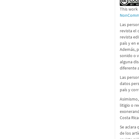
This work 
NonCommer
Las person
revista el
revista ed
país y en 
Además, pe
sonido o 
alguna dis
diferente a
Las person
datos pers
país y cor
Asimismo,
litigio o 
exonerando
Costa Rica
Se aclara 
de los art