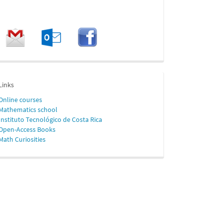
enlaces
Links
Online
courses
Mathematics school
Instituto Tecnológico de Costa Rica
Open-Access Books
Math Curiosities