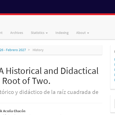
nt
Archives
Statistics
Indexing
About
026 - Febrero 2027
History
Historical and Didactical
e Root of Two.
órico y didáctico de la raíz cuadrada de
M
a
ak Acuña Chacón