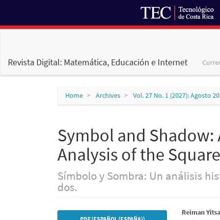
Main
Navigation
Main
Revista Digital: Matemática, Educación e Internet
Curre
Content
Sidebar
Home
Archives
Vol. 27 No. 1 (2027): Agosto 2
Symbol and Shadow: A 
Analysis of the Squar
Símbolo y Sombra: Un análisis hist
dos.
Article
Main
Reiman Yits
PDF (ESPAÑOL (ESPAÑA))