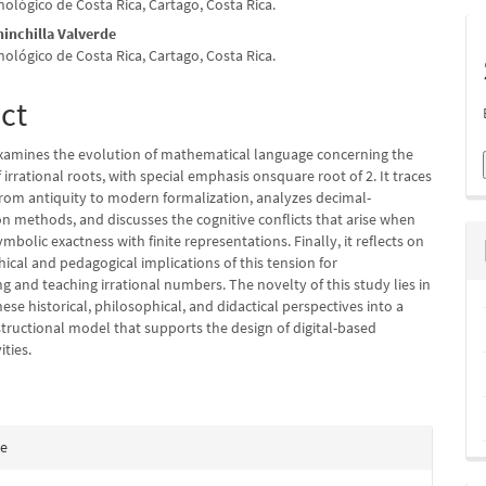
S
nológico de Costa Rica, Cartago, Costa Rica.
e
hinchilla Valverde
nt
nológico de Costa Rica, Cartago, Costa Rica.
ct
 examines the evolution of mathematical language concerning the
 irrational roots, with special emphasis onsquare root of 2. It traces
 from antiquity to modern formalization, analyzes decimal-
n methods, and discusses the cognitive conflicts that arise when
ymbolic exactness with finite representations. Finally, it reflects on
ical and pedagogical implications of this tension for
 and teaching irrational numbers. The novelty of this study lies in
hese historical, philosophical, and didactical perspectives into a
structional model that supports the design of digital-based
ities.
e
te
s