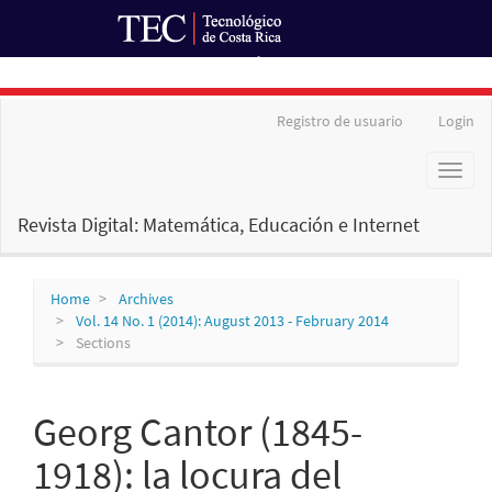
Ir al Portal de Revistas
Main
Registro de usuario
Login
Navigation
Main
Toggl
Content
naviga
Sidebar
Revista Digital: Matemática, Educación e Internet
Home
Archives
Vol. 14 No. 1 (2014): August 2013 - February 2014
Sections
Georg Cantor (1845-
1918): la locura del