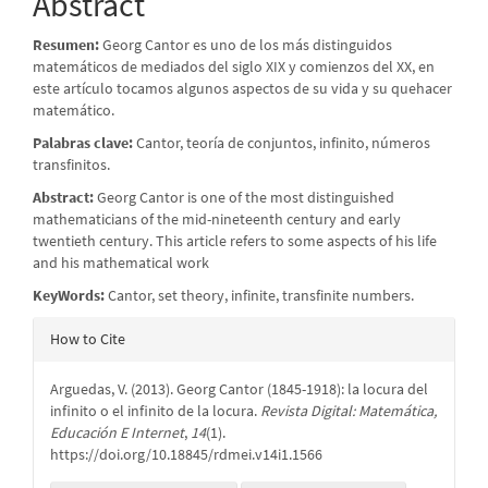
Content
Abstract
Resumen:
Georg Cantor es uno de los más distinguidos
matemáticos de mediados del siglo XIX y comienzos del XX, en
este artículo tocamos algunos aspectos de su vida y su quehacer
matemático.
Palabras clave:
Cantor, teoría de conjuntos, infinito, números
transfinitos.
Abstract:
Georg Cantor is one of the most distinguished
mathematicians of the mid-nineteenth century and early
twentieth century. This article refers to some aspects of his life
and his mathematical work
KeyWords:
Cantor, set theory, infinite, transfinite numbers.
Article
How to Cite
Details
Arguedas, V. (2013). Georg Cantor (1845-1918): la locura del
inﬁnito o el inﬁnito de la locura.
Revista Digital: Matemática,
Educación E Internet
,
14
(1).
https://doi.org/10.18845/rdmei.v14i1.1566