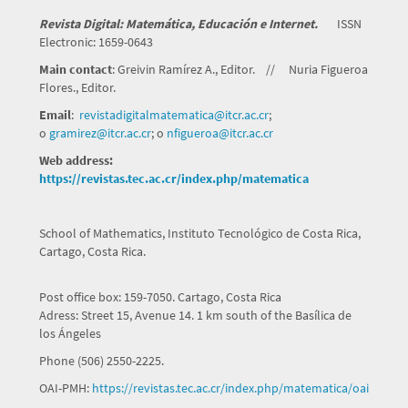
Revista Digital: Matemática, Educación e Internet.
ISSN
Electronic: 1659-0643
Main contact
: Greivin Ramírez A., Editor. // Nuria Figueroa
Flores., Editor.
Email
:
revistadigitalmatematica@itcr.
ac.cr
;
o
gramirez@itcr.ac.cr
; o
nfigueroa@itcr.ac.cr
Web address:
https://revistas.tec.ac.cr/index.php/matematica
School of Mathematics, Instituto Tecnológico de Costa Rica,
Cartago, Costa Rica.
Post office box: 159-7050. Cartago, Costa Rica
Adress: Street 15, Avenue 14. 1 km south of the Basílica de
los Ángeles
Phone (506) 2550-2225.
OAI-PMH:
https://revistas.tec.ac.cr/index.php/matematica/oai