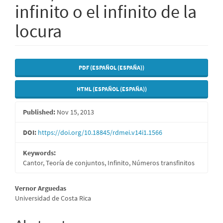
inﬁnito o el inﬁnito de la
locura
Article
PDF (ESPAÑOL (ESPAÑA))
Sidebar
HTML (ESPAÑOL (ESPAÑA))
Published:
Nov 15, 2013
DOI:
https://doi.org/10.18845/rdmei.v14i1.1566
Keywords:
Cantor, Teoría de conjuntos, Infinito, Números transfinitos
Main
Vernor Arguedas
Universidad de Costa Rica
Article