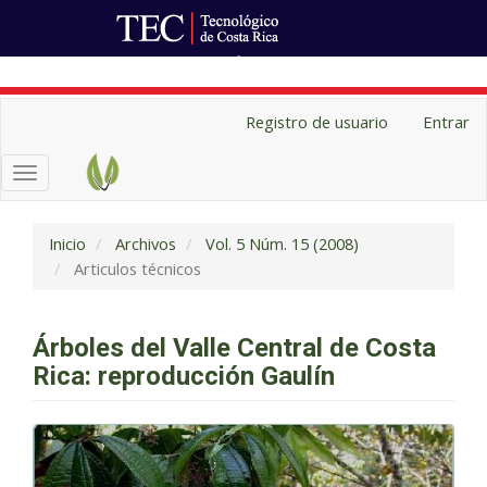
Ir al Portal de Revistas
Navegación
Registro de usuario
Entrar
principal
Contenido
Toggle
principal
navigation
Barra
lateral
Inicio
Archivos
Vol. 5 Núm. 15 (2008)
Articulos técnicos
Árboles del Valle Central de Costa
Rica: reproducción Gaulín
Barra
lateral
del