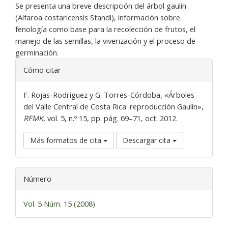
Se presenta una breve descripción del árbol gaulín
(Alfaroa costaricensis Standl), información sobre
fenología como base para la recolección de frutos, el
manejo de las semillas, la viverización y el proceso de
germinación.
Detalles
Cómo citar
del
artículo
F. Rojas-Rodríguez y G. Torres-Córdoba, «Árboles
del Valle Central de Costa Rica: reproducción Gaulín»,
RFMK
, vol. 5, n.º 15, pp. pág. 69–71, oct. 2012.
Más formatos de cita
Descargar cita
Número
Vol. 5 Núm. 15 (2008)