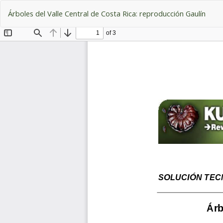
Volver
Árboles del Valle Central de Costa Rica: reproducción Gaulín
a
los
detalles
del
artículo