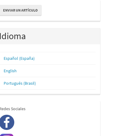
nviar
ENVIAR UN ARTÍCULO
n
rtículo
Idioma
Español (España)
English
Português (Brasil)
redes
Redes Sociales