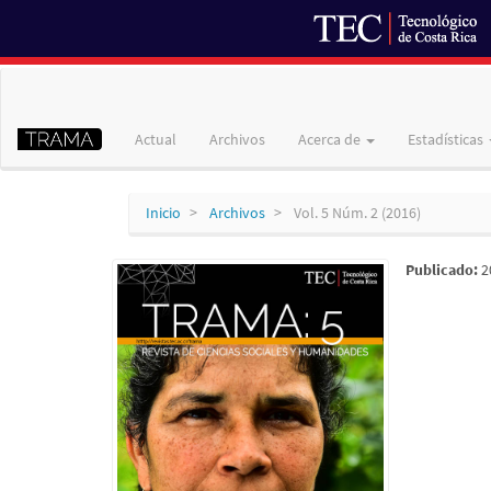
Navegación
principal
Contenido
Actual
Archivos
Acerca de
Estadísticas
principal
Barra
lateral
Inicio
Archivos
Vol. 5 Núm. 2 (2016)
Publicado:
2